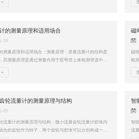
+
使其温度升至T1,另一个不加热，用于监测介质温度，设为T
量
个传感元件之间产生了温差△T=T1-T2。在流量为零时，△T
体
随着质量流量Q的增大，传感元件T1的热量被带走，T1下降，
体
故上述加热功率P、温差△T与质量流量Q之间将会产生一定
度
计的测量原理和适用场合
磁
下式表示：P/ΔT=...
表
1-18
的测量原理和适用场合：测量原理：质量流量计的结构是
磁
，其测量原理是通过测量作用于双弯管上来检测管道中的
检
在工业生产过程中，有时需要测量流体的质量流量，如化
性
+
料平衡、热量平衡、配料等，都需要测量流体的质量流
成
量是指在单位时间内，流经封闭管道截面处流体的质量。
纸
质量流量计主要是用来测量介质的质量流量及总量、密
量
它还可以测量体积流量及总量、介质温度、含水率、酒精
传
齿轮流量计的测量原理与结构
智
混合较均匀的两种液体的浓度、工艺流程中的原料配比
产生
1-09
轮流量计的测量原理与结构：微小流量齿轮流量计腔体内
智
啮合的齿轮作为转子，两个齿轮与腔体可以分别构成一个
流
，称为标准容积、流量就是通过计算一定时间内来流通过
分