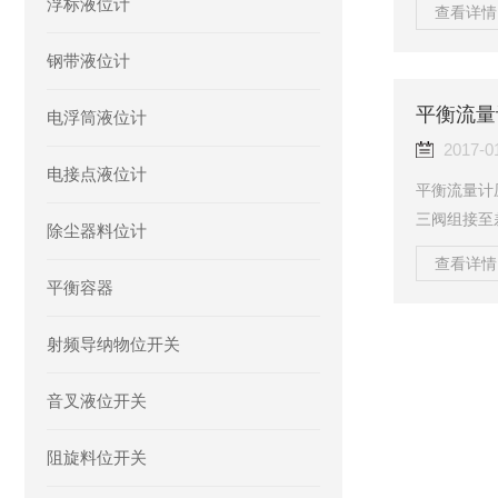
浮标液位计
查看详情 
标准容积的
工作时，被
钢带液位计
动。齿轮间
一个脉冲。
平衡流量
电浮筒液位计
为满足用户
2017-0
电接点液位计
平衡流量计
三阀组接至
除尘器料位计
阀组接至差
查看详情 
置与被测介
平衡容器
况：A、防
滓在引压管
射频导纳物位开关
D、正负压
度梯度和温度
音叉液位开关
阻旋料位开关