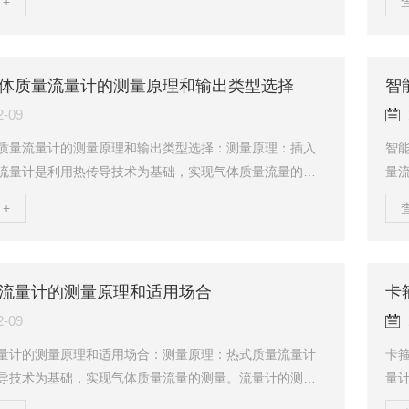
+
上升，环隙面积就随之增大，环隙处流体流速立即下降，
中
差压降低，作用于浮子的上升力亦随着减少，直到上升力
质温
体中浮子重量时，浮子便稳定在某一高度。浮子位置的高
流量
被测介质流量的大小。浮子内置磁钢，在浮子随介质上下
带
体质量流量计的测量原理和输出类型选择
智
场随浮子的移动而变化。a、对于就地型，由就地指示器
间将
2-09
质量流量计的测量原理和输出类型选择：测量原理：插入
智
流量计是利用热传导技术为基础，实现气体质量流量的测
量
的测量探头带有两个铂电阻传感元件。它们被置于流体
计
+
个通过加热功率P，使其温度升至T1,另一个不加热，用于
个
度，设为T2。于是两个传感元件之间产生了温差△T=T1-T
度，
为零时，△Tzui大，随着质量流量Q的增大，传感元件T1的
为零
，T1下降，△T减小。故上述加热功率P、温差△T与质量流
走
流量计的测量原理和适用场合
卡
会产生一定的关系。插入式气...
将会
2-09
量计的测量原理和适用场合：测量原理：热式质量流量计
卡
导技术为基础，实现气体质量流量的测量。流量计的测量
量
个铂电阻传感元件。它们被置于流体中，其中一个通过加
检