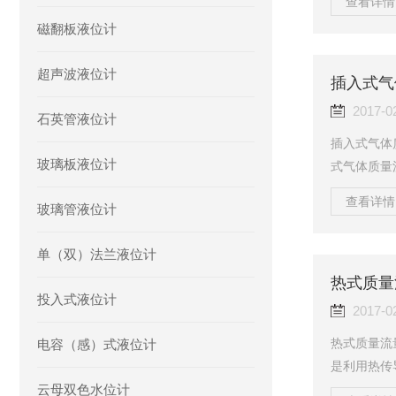
查看详情 
量，浮子便
磁翻板液位计
浮子上下端
等于浸在流
超声波液位计
低即对应着
插入式气
移动时，磁
2017-0
石英管液位计
中...
插入式气体
玻璃板液位计
式气体质量
量。流量计
查看详情 
玻璃管液位计
中，其中一
监测介质温
单（双）法兰液位计
2。在流量
热量被带走
热式质量
投入式液位计
量Q之间将
2017-0
热式质量流
电容（感）式液位计
是利用热传
云母双色水位计
探头带有两