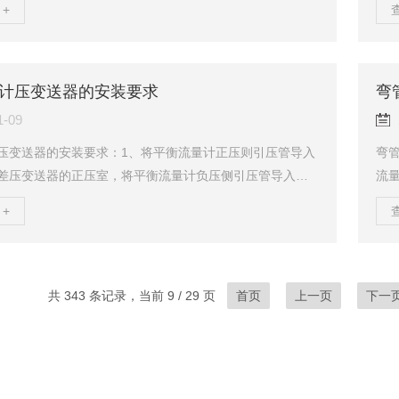
+
个数来计量。两个精密配合的齿轮封闭在坚固的腔体内，
间
测液体推动齿轮旋转，由非接触式的检测器检测齿轮的转
固
的的间隙形成测量腔室。每齿经过检测器时，检测器产生
检
输出的脉冲信号经仪表容积/脉冲（Vm）换算和处理，显示
时
计压变送器的安装要求
弯
要求的读数。此流量计特别适用于精密、高压、高黏...
算和
1-09
压变送器的安装要求：1、将平衡流量计正压则引压管导入
弯
差压变送器的正压室，将平衡流量计负压侧引压管导入三
流
压变送器的负压室；2、差压变送器在工艺管道上的安装位
系统
+
质有关，为了获得较好的安装效果，应注意考虑下面情
或
止变送器与腐蚀性或过热的被测介质直接接触；B、防止渣
而
内沉积，堵塞；C、正负压两侧引压管的长度应尽量相同；
构特
两侧引压管内的液柱压头应保持平衡；E、引压管安装在温
2
共 343 条记录，当前 9 / 29 页
首页
上一页
下一
波动zui小的地方。3、测量液体流量时，...
测量