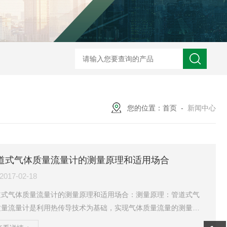
ZW2088卫生型压力变送器
ZW2088通用型压力变送器
ZW2088耐高
您的位置：
首页
-
新闻中心
道式气体质量流量计的测量原理和适用场合
2017-02-18
道式气体质量流量计的测量原理和适用场合：测量原理：管道式气
质量流量计是利用热传导技术为基础，实现气体质量流量的测量。
量计的测量探头带有两个铂电阻传感元件。它们被置于流体中，其