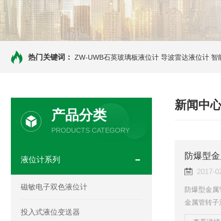
热门关键词：
ZW-UWB石英玻璃板液位计
导波雷达液位计
智
新闻中
产品分类
PRODUCTS CATEGORY
防爆型金
液位计系列
2017-0
磁敏电子双色液位计
防爆型金属
金属管转子
投入式液位变送器
产生差压形