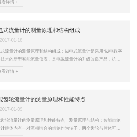
查看详情 +
流量，如化学反应的物料平衡、热量平衡、配料等，都需要测量流
的质量流量。质量流量是指在单位时间内，流经封闭管道截面处流
的质量。安装要求：流量计是高精度测量仪表，为了保证测量准确
，需保证安装的环境要求：1、传感器（一次表）和变送器（二次
电式流量计的测量原理和结构组成
）不得安装在有强磁干扰的区域，否则会影响电路信号，从而影响...
2017-01-18
电式流量计的测量原理和结构组成：磁电式流量计是采用*磁电数字
测技术的新型智能流量仪表，是电磁流量计的升级改良产品，抗震
能优于旋涡流量计，内置电池供电而取代用220V供电，使用条件和
查看详情 +
本都优于电磁流量计。它可广泛地应用于石油、化工、冶金、造
、食品、印染等行业以及环保工程的水、污水流量和酸碱液体的计
。测量原理：磁电式流量计是根据法拉第电磁感应原理研制的。在
感器内放置一个与被测介质流向垂直的感应发生体，其下游的磁钢
能齿轮流量计的测量原理和性能特点
强磁场，磁力线穿过管道。当介质流经感应发生体时，在其...
2017-01-09
能齿轮流量计的测量原理和性能特点：测量原理与结构：智能齿轮
量计腔体内有一对互相啮合的齿轮作为转子，两个齿轮与腔体可以
别构成一个固定的体积，称为标准容积、流量就是通过计算一定时