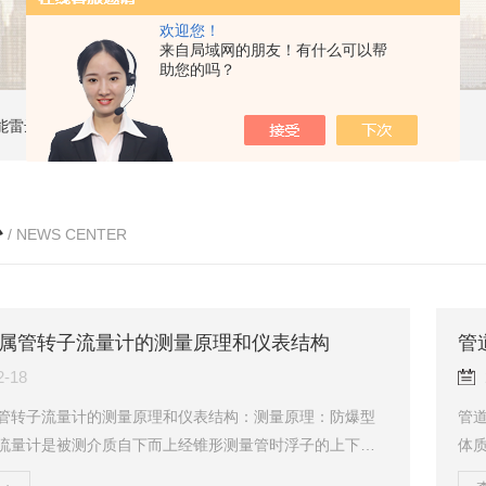
欢迎您！
来自局域网的朋友！有什么可以帮
助您的吗？
能雷达液位计
ZW-B69X云母双色液水计
ZW1151W卡箍隔膜式压力变送器
心
/ NEWS CENTER
属管转子流量计的测量原理和仪表结构
管
2-18
管转子流量计的测量原理和仪表结构：测量原理：防爆型
管
流量计是被测介质自下而上经锥形测量管时浮子的上下端
体
成上升的力，当浮子所受上升力大于浸在流体中浮子重
流