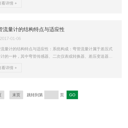
查看详情 +
内来流通过标准容积的个数来计量。两个精密配合的齿轮封闭在坚
的腔体内，工作时，被测液体推动齿轮旋转，由非接触式的检测器
测齿轮的转动。齿轮间的的间隙形成测量腔室。每齿经过检测器
，检测器产生一个脉冲。输出的脉冲信号经仪表容积/脉冲（Vm）换
管流量计的结构特点与适应性
处理，显示为满足用户要求的读数。此流量计特别适用于精密...
2017-01-06
管流量计的结构特点与适应性：系统构成：弯管流量计属于差压式
量计的一种，其中弯管传感器、二次仪表或转换器、差压变送器是
*的部分。压力变送器、冷凝器、温度组件（可以用pt100铂电阻
查看详情 +
其和温度变送器的组合）可根据测量介质工况条件和实际生产要求
相应取舍。弯管传感器是一个有着确定的几何尺寸的90℃弯头。结
点：1、弯管传感器具有＋1.5％以上，二次表具有重现性精度＋0.
％，是保证管流量计获得高精度测量结果的基础。弯管流量计的系统
页
末页
跳转到第
页
精度可达＋1.0%2、是一种节能型的流...