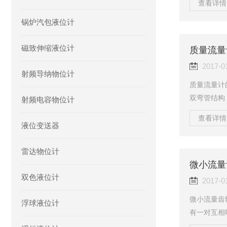
查看详情 
热功率P，
锅炉汽包液位计
2。于是两
zui大，
磁致伸缩液位计
△T减小。
质量流量
的关系。可用
2017-0
射频导纳物位计
质量流量计
双弯管结构
射频电容物位计
质量流量。
查看详情 
学反应的物
液位变送器
量。质量流
适用场合：
雷达物位计
度，同时，
微小流量
的酒精度、
双色液位计
2017-0
等。它...
微小流量齿
浮球液位计
有一对互相
固定的体积