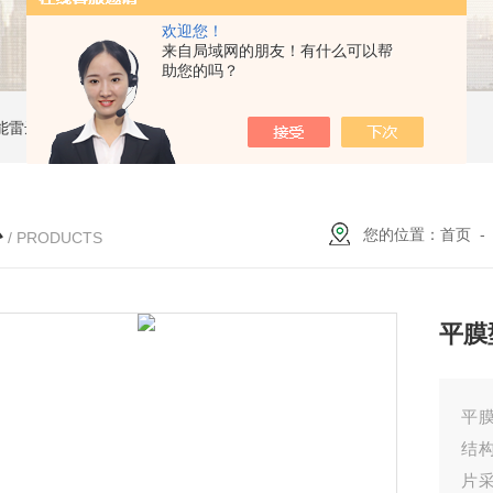
欢迎您！
来自局域网的朋友！有什么可以帮
助您的吗？
能雷达液位计
ZW-B69X云母双色液水计
ZW1151W卡箍隔膜式压力变送器
心
您的位置：
首页
/ PRODUCTS
平膜
平
结
片