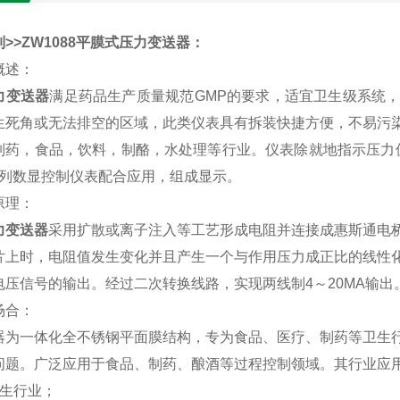
>ZW1088
平膜式压力变送器
：
概述：
力变送器
满足药品生产质量规范GMP的要求，适宜卫生级系统
生死角或无法排空的区域，此类仪表具有拆装快捷方便，不易污
制药，食品，饮料，制酪，水处理等行业。仪表除就地指示压力值
系列数显控制仪表配合应用，组成显示。
原理：
力变送器
采用扩散或离子注入等工艺形成电阻并连接成惠斯通电
片上时，电阻值发生变化并且产生一个与作用压力成正比的线性
电压信号的输出。经过二次转换线路，实现两线制4～20MA输出
场合：
器为一体化全不锈钢平面膜结构，专为食品、医疗、制药等卫生
问题。广泛应用于食品、制药、酿酒等过程控制领域。其行业应
卫生行业；