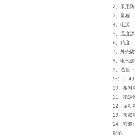
2、采用
3、量程：0
4、电源：1
5、温度漂移
6、精度：0
7、外壳防
8、电气连
9、温度：
行）；-4
10、相对
11、稳定性
12、振动
13、负
14、安装
影响。