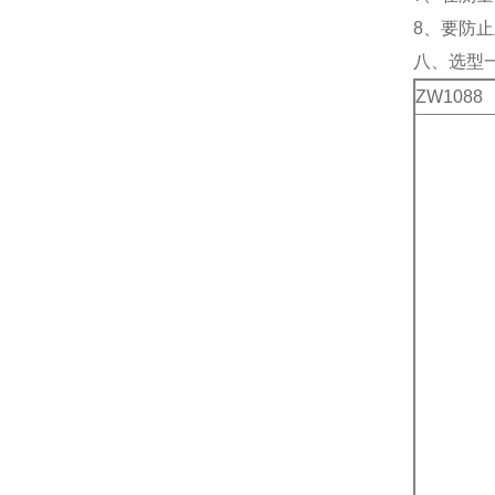
8、要防
八、
选型
ZW1088