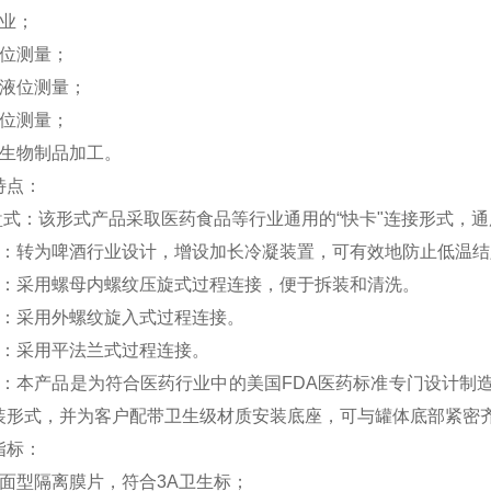
行业；
液位测量；
罐液位测量；
液位测量；
及生物制品加工。
特点：
卡盘式：该形式产品采取医药食品等行业通用的“快卡"连接形式，
型：转为啤酒行业设计，增设加长冷凝装置，可有效地防止低温结
式：采用螺母内螺纹压旋式过程连接，便于拆装和清洗。
式：采用外螺纹旋入式过程连接。
式：采用平法兰式过程连接。
式：本产品是为符合医药行业中的美国FDA医药标准专门设计制
装形式，并为客户配带卫生级材质安装底座，可与罐体底部紧密齐
指标：
平面型隔离膜片，符合3A卫生标；