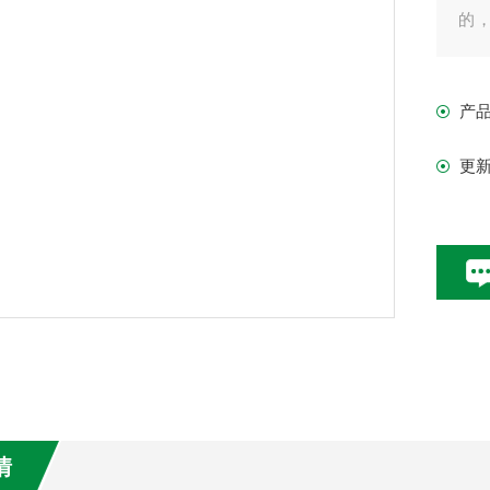
的
问
输
产
一
计
更
情