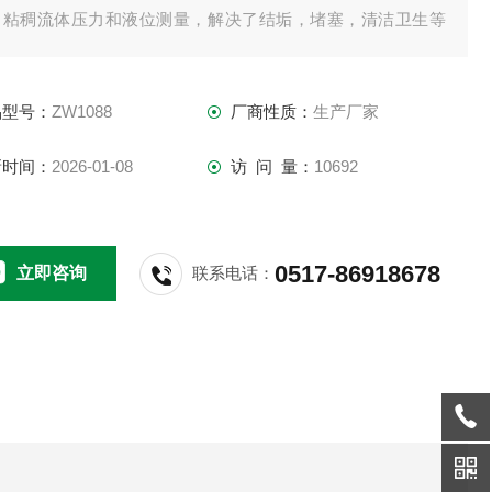
，粘稠流体压力和液位测量，解决了结垢，堵塞，清洁卫生等
题。高精度的信号处理电路位于将传感器输出信号转换为标准
出信号，可直接与计算机、控制仪表、显示仪表等相连。采用
品型号：
ZW1088
厂商性质：
生产厂家
体化全不锈钢结构，经过多次不锈钢焊接，实现了全固态设
。
新时间：
2026-01-08
访 问 量：
10692
0517-86918678
立即咨询
联系电话：