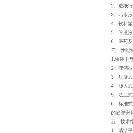
2、造纸
3、污水
4、饮料
5、管道
6、医药
四、性能
1.快装
2．啤酒
3．压旋
4．旋入
5．法兰
6．标准
的底部安
五、技术
1、清洁