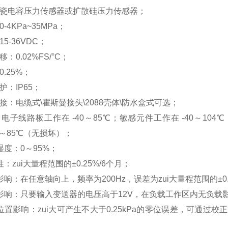
陶瓷电容压力传感器或扩散硅压力传感器；
-4KPa~35MPa；
5-36VDC；
：0.02%FS/°C；
.25%；
护：IP65；
接：电缆式\霍斯曼接头\2088壳体\防水盒式可选；
电子线路板工作在 -40～85℃；敏感元件工作在 -40～104℃
0～85℃（无损坏）；
湿度：0～95%；
：zui大量程范围的±0.25%/6个月；
影响：在任意轴向上，频率为200Hz，误差为zui大量程范围的±0.
载影响：只要输入变送器的电压高于12V，在负载工作区内无负载
位置影响：zui大可产生不大于0.25kPa的零位误差，可通