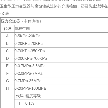
止卫生型压力变送器与腐蚀性或过热的介质接触，还要防止渣滓
一览表：
压力变送器（中伟测控）
代码
量程范围
A
0-5KPa-20KPa
B
0-20KPa-70KPa
C
0-70KPa-350KPa
D
0-200KPa-700KPa
E
0-0.7MPa-3.5MPa
F
0-2.0MPa-7MPa
G
0-7MPa-35MPa
H
0-20MPa-100MPa
代码
精度等级
Ⅰ
0.1%