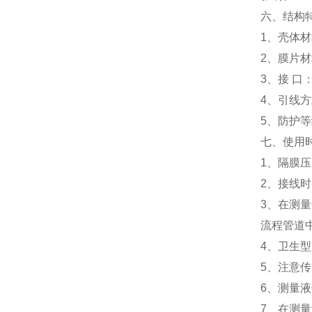
六、结构
1、壳体材
2、膜片材
3、接 口
4、引线方
5、防护等
七、使用
1、隔膜
2、接线
3、在测
流程管道
4、卫生
5、注意
6、测量
7、在测