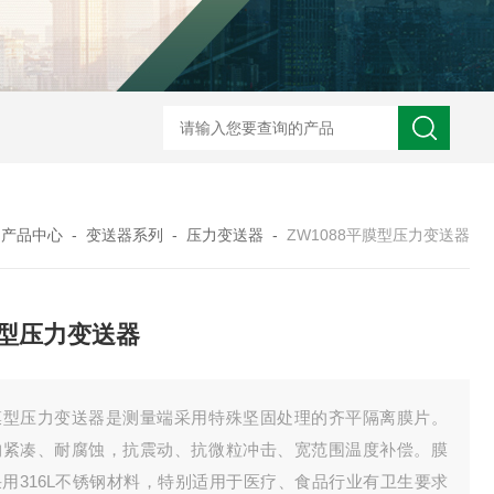
ZW2088卫生型压力变送器
ZW2088通用型压力变送器
ZW2088耐高
-
产品中心
-
变送器系列
-
压力变送器
-
ZW1088平膜型压力变送器
型压力变送器
膜型压力变送器是测量端采用特殊坚固处理的齐平隔离膜片。
构紧凑、耐腐蚀，抗震动、抗微粒冲击、宽范围温度补偿。膜
采用316L不锈钢材料，特别适用于医疗、食品行业有卫生要求