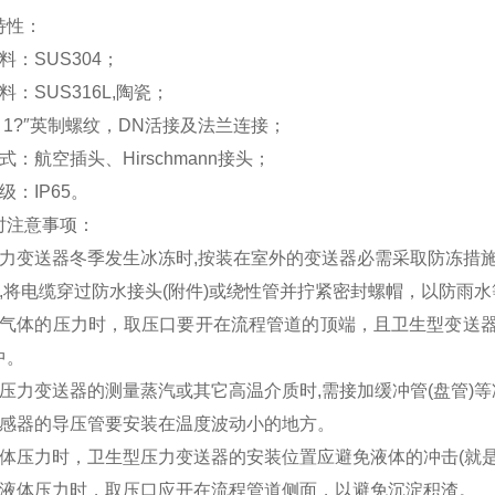
特性：
料：SUS304；
料：SUS316L,陶瓷；
：1?″英制螺纹，DN活接及法兰连接；
式：航空插头、Hirschmann接头；
级：IP65。
时注意事项：
压力变送器冬季发生冰冻时,按装在室外的变送器必需采取防冻措施
时,将电缆穿过防水接头(附件)或绕性管并拧紧密封螺帽，以防雨
量气体的压力时，取压口要开在流程管道的顶端，且卫生型变送
中。
型压力变送器的测量蒸汽或其它高温介质时,需接加缓冲管(盘管)
传感器的导压管要安装在温度波动小的地方。
液体压力时，卫生型压力变送器的安装位置应避免液体的冲击(就
量液体压力时，取压口应开在流程管道侧面，以避免沉淀积渣。