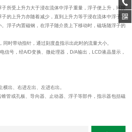
浮子所受上升力大于浸在流体中浮子重量，浮子便上升，环隙
浮子的上升力亦随着减少，直到上升力等于浸在流体中浮子重
小。浮子内置磁钢，在浮子随介质上下移动时，磁场随浮子的
，同时带动指针，通过刻度盘指示出此时的流量大小。
信号，经A/D变换、微处理器，D/A输出，LCD液晶显示，
上横出、右进左出、左进右出。
括锥管或孔板、导向器、止动器、浮子等部件，指示器包括磁