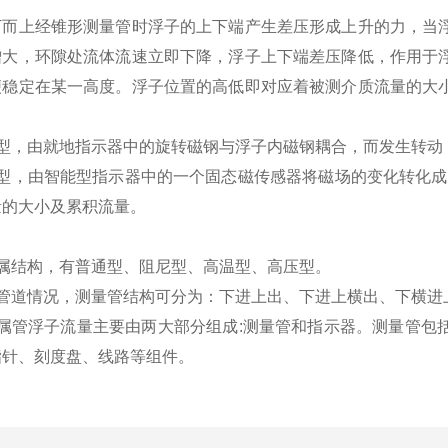
下而上经锥形测量管时浮子的上下端产生差压形成上升的力，当
增大，环隙处流体流速立即下降，浮子上下端差压降低，作用于
便稳定在某一高度。浮子位置的高低即对应着被测介质流量的大
。
地型，由就地指示器中的旋转磁钢与浮子内磁钢耦合，而发生转动
型，由智能型指示器中的一个固态磁传感器将磁场的变化转化成电
量的大小及累积流量。
金属结构，有普通型、阻尼型、高温型、高压型。
户管道情况，测量管结构可分为：下进上出、下进上横出、下横进
金属管浮子流量主要由两大部分组成:测量管和指示器。测量管包
指针、刻度盘、线路等组件。