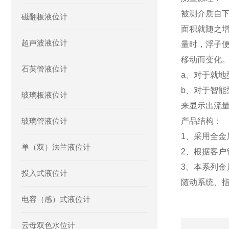
被测介质自
磁翻板液位计
面积就随之
超声波液位计
量时，浮子
移动而变化
石英管液位计
a、对于就
b、对于智能
玻璃板液位计
来显示出流
玻璃管液位计
产品结构：
1、采用全
单（双）法兰液位计
2、根据客
3、本系列
投入式液位计
随动系统、
电容（感）式液位计
云母双色水位计