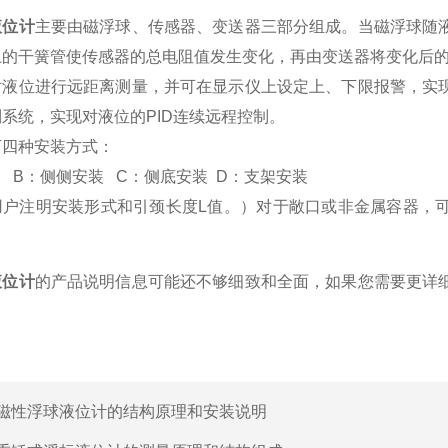
液位计
主要由磁浮球、传感器、变送器三部分组成。当磁浮球随
的干簧管使传感器的总电阻值发生变化，再由变送器将变化后的电
对液位进行远距离测量，并可在显示仪上设定上、下限报警，实
系统，实现对液位的PID连续远程控制。
下四种安装方式：
 B：侧侧安装 C：侧底安装 D：支架安装
用户注明安装形式和引颈长度L值。）对于敞口或非金属容器，
。
液位计
的产品说明信息可能还不够细致和全面，如果您需要更详
磁性浮球液位计的结构原理和安装说明