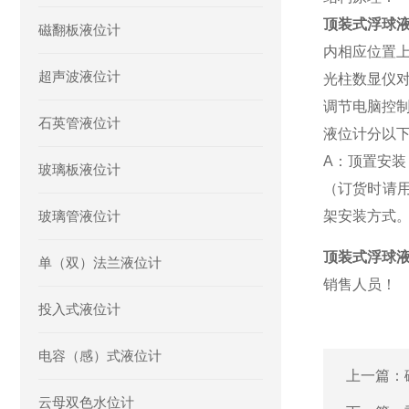
顶装式浮球
磁翻板液位计
内相应位置上
超声波液位计
光柱数显仪
调节电脑控制
石英管液位计
液位计分以
A：顶置安装
玻璃板液位计
（订货时请
玻璃管液位计
架安装方式
顶装式浮球
单（双）法兰液位计
销售人员！
投入式液位计
电容（感）式液位计
上一篇：
云母双色水位计