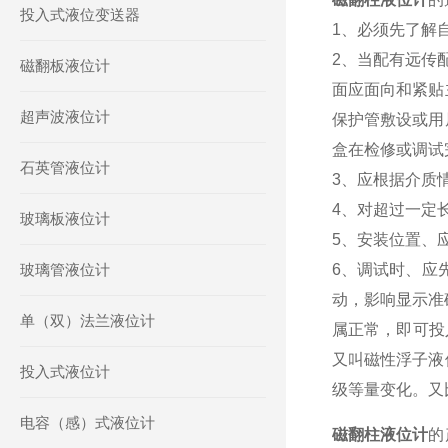
投入式液位变送器
1、必须先了解
2、当配有远传
磁翻板液位计
面应面向和紧贴
超声波液位计
保护管敷设或用
盒在检修或调试
石英管液位计
3、应根据介质
4、对超过一定
玻璃板液位计
5、安装位置、
玻璃管液位计
6、调试时、应
动，影响显示准
单（双）法兰液位计
属正常，即可投
又叫磁性浮子液
投入式液位计
级等量变化。又
电容（感）式液位计
磁翻柱液位计
的