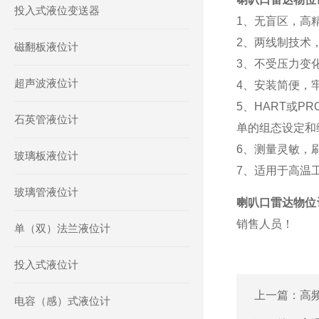
投入式液位变送器
1、无盲区，高
2、两线制技术
磁翻板液位计
3、不受压力变
超声波液位计
4、安装简便，
5、HART或P
石英管液位计
单的组态设定和
6、测量灵敏，
玻璃板液位计
7、适用于高温
玻璃管液位计
喇叭口雷达物位
销售人员！
单（双）法兰液位计
投入式液位计
上一篇：
高
电容（感）式液位计