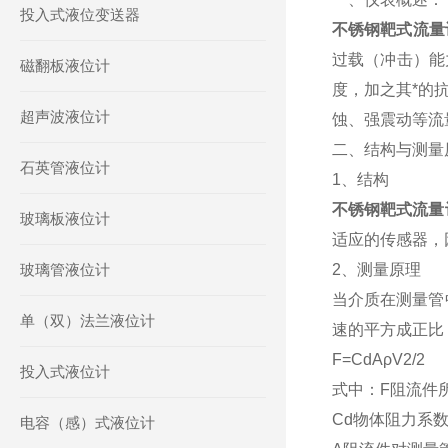
投入式液位变送器
不锈钢靶式流量
过载（冲击）能
磁翻板液位计
度，加之其*的
超声波液位计
蚀、强震动等流
二、结构与测量
石英管液位计
1、结构
不锈钢靶式流量
玻璃板液位计
适应的传感器，
玻璃管液位计
2、测量原理
当介质在测量管
单（双）法兰液位计
速的平方成正比
F=CdAρV2/2
投入式液位计
式中：F阻流件
Cd物体阻力系
电容（感）式液位计