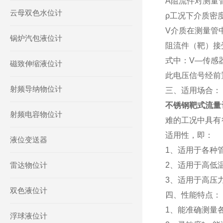
A阻流件对测量
云母双色水位计
ρ工况下介质密度
V介质在测量管
锅炉汽包液位计
阻流件（靶）接
式中：V—传感
磁致伸缩液位计
此电压信号经前
射频导纳物位计
三、适用场合：
不锈钢靶式流量
射频电容物位计
难的工况中具有
适用性，即：
液位变送器
1、适用于各种管
雷达物位计
2、适用于高低温
3、适用于高压力
双色液位计
四、性能特点：
1、能准确测量
浮球液位计