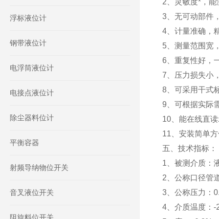
2、灵敏度*，能
3、无可动部件
浮标液位计
4、计量准确，
钢带液位计
5、测量范围宽，
6、重复性好，一
电浮筒液位计
7、压力损失小，
8、可采用干式
电接点液位计
9、可根据实际
除尘器料位计
10、能在线直
11、安装简单
平衡容器
五、技术指标：
1、被测介质：
射频导纳物位开关
2、公称口径管道式
音叉液位开关
3、公称压力：0.
4、介质温度：-2
阻旋料位开关