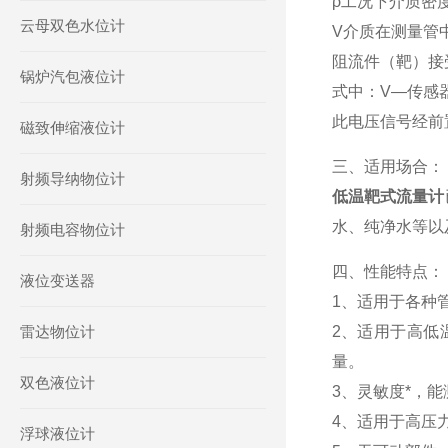
ρ工况下介质密度
云母双色水位计
V介质在测量管中
阻流件（靶）接
锅炉汽包液位计
式中：V—传感
此电压信号经前
磁致伸缩液位计
三、适用场合：
射频导纳物位计
低温靶式流量计
水、纯净水等以
射频电容物位计
四、性能特点
液位变送器
1、适用于各种管
雷达物位计
2、适用于高低
量。
双色液位计
3、灵敏度*，能
4、适用于高压力
浮球液位计