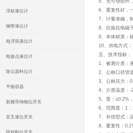
5、无可动部件
6、重复性好，一
浮标液位计
7、计量准确，
钢带液位计
8、抗振抗电磁
9、本体材质：碳钢
电浮筒液位计
10、供电方式：
五、技术指标：
电接点液位计
1、被测介质：
除尘器料位计
2、公称口径管道式
3、公称压力：0.
平衡容器
4、介质温度：-2
5、度：±0.2%，±
射频导纳物位开关
6、范围度：1：
音叉液位开关
7、补偿型式：
8、重复性：0.1%
阻旋料位开关