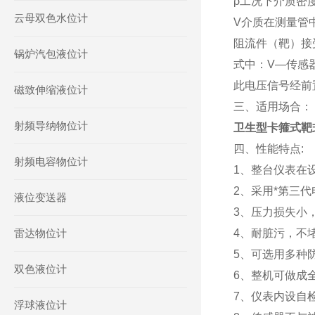
ρ工况下介质密度
云母双色水位计
V介质在测量管中
阻流件（靶）接
锅炉汽包液位计
式中：V—传感
此电压信号经前
磁致伸缩液位计
三、适用场合：
射频导纳物位计
卫生型卡箍式靶
四、性能特点:
射频电容物位计
1、整台仪表在
2、采用*第三
液位变送器
3、压力损失小，
雷达物位计
4、耐脏污，不
5、可选用多种
双色液位计
6、整机可做成
7、仪表内设自
浮球液位计