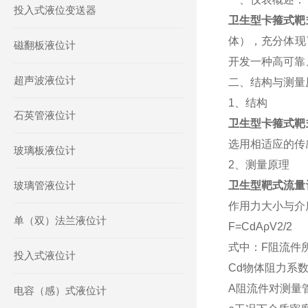
投入式液位变送器
卫生型卡箍式靶
体），充分体现
磁翻板液位计
开发一种高可靠
超声波液位计
二、结构与测量
1、结构
石英管液位计
卫生型卡箍式靶
选用相适应的传
玻璃板液位计
2、测量原理
玻璃管液位计
卫生型靶式流量
作用力大小与介
单（双）法兰液位计
F=CdAρV2/2
式中：F阻流件
投入式液位计
Cd物体阻力系
A阻流件对测量
电容（感）式液位计