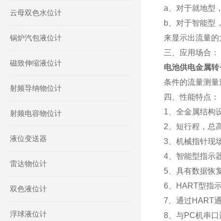
a、对于就地型
云母双色水位计
b、对于智能型
锅炉汽包液位计
来显示出流量的
三、应用场合：
磁致伸缩液位计
电池供电金属转
条件的流量测量
射频导纳物位计
四、性能特点：
1、全金属结构
射频电容物位计
2、短行程，总高
液位变送器
3、机械指针现
4、智能型指示
雷达物位计
5、具有数据恢
6、HART型指
双色液位计
7、通过HAR
浮球液位计
8、与PC机串口