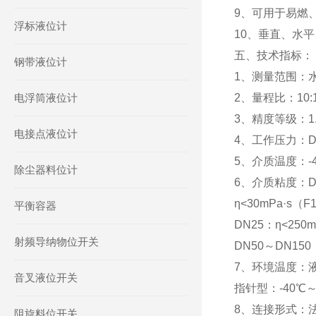
9、可用于易燃
浮标液位计
10、垂直、水
五、技术指标：
钢带液位计
1、测量范围：水2.
电浮筒液位计
2、量程比：10:
3、精度等级：1.0
电接点液位计
4、工作压力：DN1
5、介质温度：-4
除尘器料位计
6、介质粘度：DN1
η<30mPa·s（F
平衡容器
DN25：η<250m
射频导纳物位开关
DN50～DN150：
7、环境温度：液
音叉液位开关
指针型：-40℃～
8、连接形式：法
阻旋料位开关