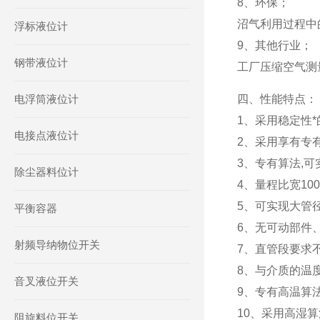
8、环保；
沼气利用过程中
浮标液位计
9、其他行业；
钢带液位计
工厂压缩空气测
电浮筒液位计
四、性能特点：
1、采用稳定性*
电接点液位计
2、采用享有专有
3、专有算法,
除尘器料位计
4、量程比宽10
5、可实现大管径
平衡容器
6、无可动部件
射频导纳物位开关
7、直管段要求不
8、与介质的温
音叉液位开关
9、专有高温算法
10、采用高湿
阻旋料位开关