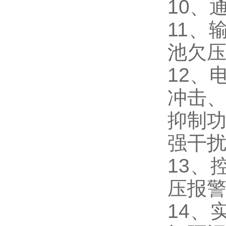
10、通
11、
池欠
12、
冲击、
抑制功
强干
13、
压报
14、