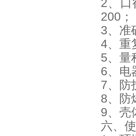
2、口
200；
3、准
4、重
5、量程
6、电
7、防
8、防爆
9、壳
六、