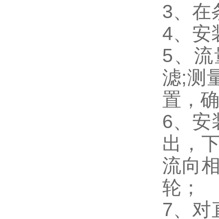
3、在
4、安
5、
滤;测
置，
6、安
出，
流向
轮；
7、对