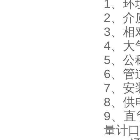
1、环
2、介
3、相
4、大气
5、公
6、管
7、安
8、供
9、直
量计