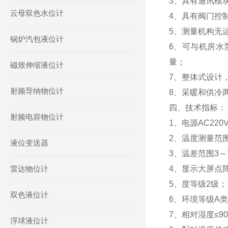
3、具有通讯模
云母双色水位计
4、具有阀门控
5、测量机构无
锅炉汽包液位计
6、可与机房水
量；
磁致伸缩液位计
7、整体式设计
射频导纳物位计
8、采暖和供冷
四、技术指标：
射频电容物位计
1、电源AC220
2、温度测量范围
液位变送器
3、温差范围3～
雷达物位计
4、显示大屏点
5、度等级2级；
双色液位计
6、环境等级A
7、相对湿度≤9
浮球液位计