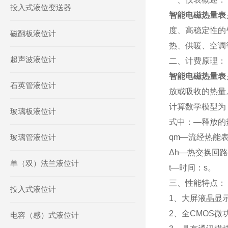
投入式液位变送器
智能电磁热量表
度、高稳定性的
磁翻板液位计
热、供暖、空调
超声波液位计
二、计费原理：
智能电磁热量表
石英管液位计
放或吸收的热量。
计算数学模型为：Q
玻璃板液位计
式中：—释放的
玻璃管液位计
qm—流经热能表
Δh—热交换回路
单（双）法兰液位计
t—时间：s。
三、性能特点：
投入式液位计
1、大屏液晶显
2、全CMOS
电容（感）式液位计