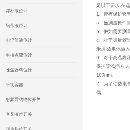
足以下要求,在
浮标液位计
1、带有保护套
a、当测量原件
钢带液位计
b、假如需要测量
电浮筒液位计
c、对于测量管
米,那热电偶插
电接点液位计
d、对于高温高
保护管浅插方式
除尘器料位计
100mm。
2、为了使热电
平衡容器
偶。
射频导纳物位开关
音叉液位开关
阻旋料位开关