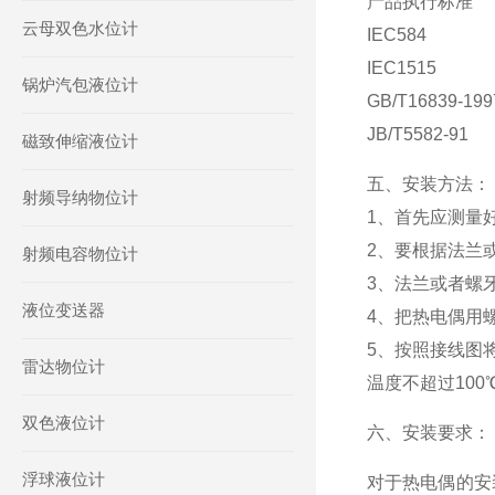
产品执行标准
云母双色水位计
IEC584
IEC1515
锅炉汽包液位计
GB/T16839-199
JB/T5582-91
磁致伸缩液位计
五、安装方法：
射频导纳物位计
1、首先应测量
2、要根据法兰
射频电容物位计
3、法兰或者螺
液位变送器
4、把热电偶用
5、按照接线图
雷达物位计
温度不超过10
双色液位计
六、安装要求：
浮球液位计
对于热电偶的安