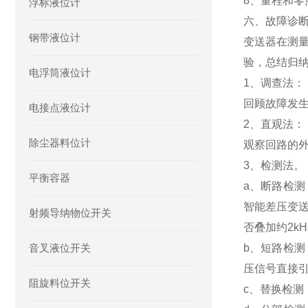
8、量程和零
浮标液位计
六、故障诊
钢带液位计
变送器在测
验，总结归
电浮筒液位计
1、调查法：
回顾故障发
电接点液位计
2、直观法：
除尘器料位计
观察回路的
3、检测法。
平衡容器
a、断路检
智能差压变送
射频导纳物位开关
否叠加约2k
音叉液位开关
b、短路检
压信号直接
阻旋料位开关
c、替换检