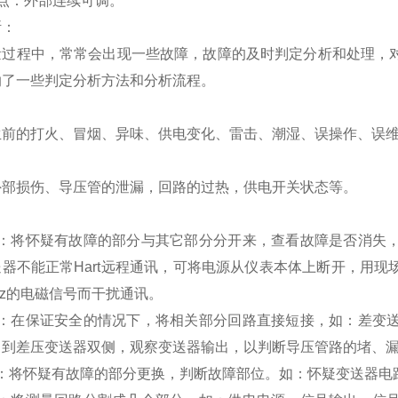
点：外部连续可调。
断：
量过程中，常常会出现一些故障，故障的及时判定分析和处理，
纳了一些判定分析方法和分析流程。
生前的打火、冒烟、异味、供电变化、雷击、潮湿、误操作、误
外部损伤、导压管的泄漏，回路的过热，供电开关状态等。
测：将怀疑有故障的部分与其它部分分开来，查看故障是否消失
器不能正常Hart远程通讯，可将电源从仪表本体上断开，用
Hz的电磁信号而干扰通讯。
测：在保证安全的情况下，将相关部分回路直接短接，如：差变
引到差压变送器双侧，观察变送器输出，以判断导压管路的堵、
测：将怀疑有故障的部分更换，判断故障部位。如：怀疑变送器电