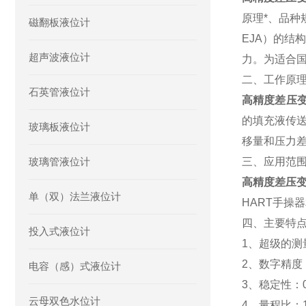
原理*、品种
磁翻板液位计
EJA）的结
超声波液位计
力。为适合国
二、工作原
石英管液位计
高精度差压
的填充液传
玻璃板液位计
移量和压力
玻璃管液位计
三、应用范
高精度差压
单（双）法兰液位计
HART手操
四、主要特
投入式液位计
1、超级的测
2、数字精度：
电容（感）式液位计
3、稳定性：0
云母双色水位计
4、量程比：1