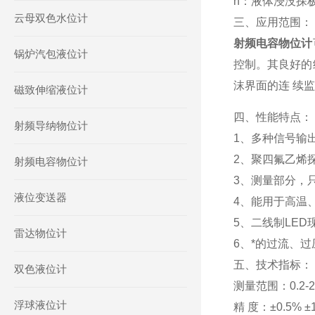
h：液体浸没探极
云母双色水位计
三、应用范围：
射频电容物位计
锅炉汽包液位计
控制。其良好的
沫界面的连 续监
磁致伸缩液位计
四、性能特点：
射频导纳物位计
1、多种信号输
2、聚四氟乙烯
射频电容物位计
3、测量部分，
液位变送器
4、能用于高温
5、二线制LE
雷达物位计
6、*的过流、
五、技术指标：
双色液位计
测量范围：0.2-
浮球液位计
精 度：±0.5% 