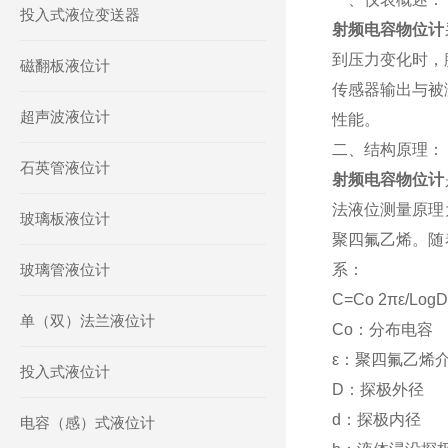
投入式液位变送器
射频电容物位计
到压力变化时，
磁翻板液位计
传感器输出与被
超声波液位计
性能。
二、结构原理：
石英管液位计
射频电容物位计
法液位测量原理
玻璃板液位计
聚四氟乙烯。随
玻璃管液位计
系：
C=Co 2πε/Lo
单（双）法兰液位计
Co：分布电容
ε：聚四氟乙烯
投入式液位计
D：探极外径
d：探极内径
电容（感）式液位计