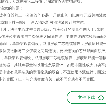
质情况，可定期清洗主导管，清除管内沉积物杂质。
应注意的问题：
与被测容器的上下分液管间各装一只截止阀门以便打开或关闭液
兰或卸下排污螺钉，注入清水即可清洗液位计的主体。
计时，法兰中心线垂直度≤4‰，当液位计的测量范围大于3米
远传液位变送器与二次仪表之间隔连线，要求连线的芯线截面面积应
的间距，单独穿铁管铺设，或用屏蔽二芯电缆铺设，屏蔽层只能
液位变送器与二次仪表之间隔连线，要求连线的芯线截面面积应大
距，单独穿铁管铺设，或用屏蔽二芯电缆铺设，屏蔽层只能一端
位控制器，其触点容量均以阻性负载设计，如用非阻性或大力功率
介质中含有悬浮杂质的亲磁物质的场合，不宜使用本液位计，因这
中的盲区（L1）与介质密度有关，故不同介质有不同盲区。
文件下载