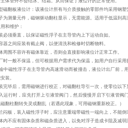
计主体管外不会结冰、结霜。从而保证了液位计的正常使用。
蚀型磁翻板液位计：该液位计所有与介质接触的零部件均采用钢塑
浮子为测量元件，磁钢驱动翻柱显示，无需能源。适用于低温到高
使用和维护：
安装必须垂直，以保证磁性浮子在主导管内上下运动自如。
与容器之间应装有截止阀，以便清洗和检修时切断物料。
筒体周围不容许有磁体靠近，否则会直接影响液位计正常工作。
出厂时一般不保温，但可根据用户需求代为保温，如用户自行采用
运输中磁性浮子在主导管内高速滑动而被撞击，液位计出厂前，
能安装。
安装完毕后，需用磁钢进行校正，对磁翻柱导引一次，使零位以下
投入运行时，应先打开上引液管阀门，然后慢慢开启下引液管阀
成磁翻柱翻转失灵或翻乱（若遇此现象，可用磁钢重新校正。）
法兰闷板，装入磁性浮子时，应注意重端带磁性一端向上，不能倒
筒体内不应有固体杂质和磁杂质进入，以免对浮子造成卡阻及减弱