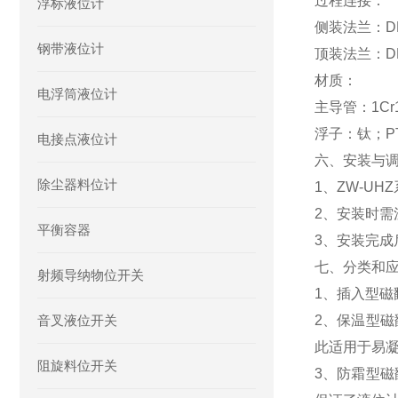
过程连接：
浮标液位计
侧装法兰：DN2
钢带液位计
顶装法兰：DN1
材质：
电浮筒液位计
主导管：1Cr1
浮子：钛；P
电接点液位计
六、安装与
除尘器料位计
1、ZW-U
2、安装时
平衡容器
3、安装完
七、分类和
射频导纳物位开关
1、插入型
音叉液位开关
2、保温型
此适用于易
阻旋料位开关
3、防霜型