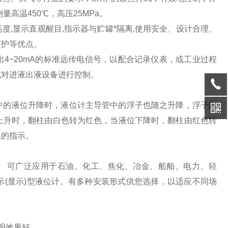
高温450℃，高压25MPa。
,显示直观醒目,指示器与贮罐*隔离,使用安全、设计合理、
维护等优点。
4~20mA的标准远传电信号，以配合记录仪表，或工业过程
或对进液出液设备进行控制。
中的液位升降时，液位计主导管中的浮子也随之升降，浮子内
位上升时，翻柱由白色转为红色，当液位下降时，翻柱由红色转
位的指示。
号。 可广泛应用于石油、化工、焦化、冶金、船舶、电力、轻
(显示)型液位计。有多种安装形式供您选择，以适应不同场
明效果好。