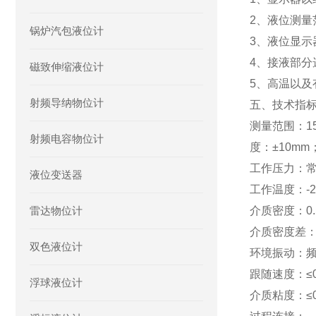
2、液位测
锅炉汽包液位计
3、液位显示
4、接液部
磁致伸缩液位计
5、高温以
射频导纳物位计
五、技术指
测量范围：15
射频电容物位计
度：±10mm
工作压力：常
液位变送器
工作温度：-2
雷达物位计
介质密度：0.5
介质密度差：
双色液位计
环境振动：频率
跟随速度：≤0.
浮球液位计
介质粘度：≤