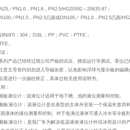
5／PN1.0，PN1.6，PN2.5/HG20592～20635-97；
00／PN1.0，PN2.5凸面或DN100／ PN1.0，PN2.5凸面/H
8Ni9Ti；304；316L ；PP；PVC；PTFE；
TFE。
调试：
HZ系列产品已经经过我公司严格的试压、模拟运行等测试。零位
需注意主导管内切勿进入导磁杂质，以免影响浮球与显示板的磁耦
成后需进行一次磁柱矫正，具体过程见使用说明书。
应用：
磁翻板液位计：该液位计适用于地下槽、池的液位测量和控制。
磁翻板液位计：该液位计是在基型的主体外安装一个保温夹套而
凝固液体的液位测量和控制。对于低沸点液体可通入冷水等冷媒
磁翻板液位计：是我厂专为解决低温液体液位计外结冰而设计的