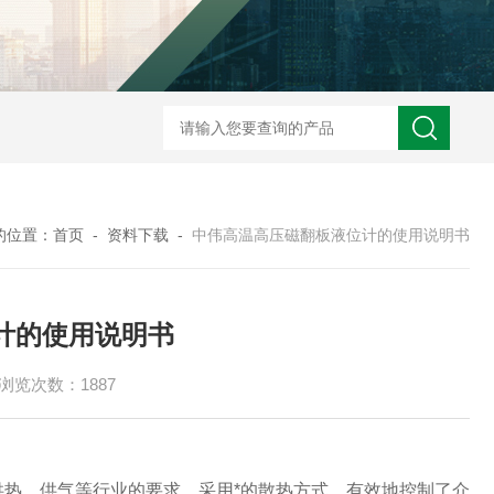
ZW2088卫生型压力变送器
ZW2088通用型压力变送器
ZW2088耐高
的位置：
首页
-
资料下载
-
中伟高温高压磁翻板液位计的使用说明书
计的使用说明书
浏览次数：1887
供热、供气等行业的要求，采用*的散热方式，有效地控制了介