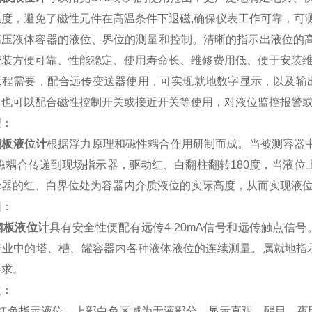
度，避免了磁性元件在高温条件下退磁,确保仪表工作可靠，可测量
压液体容器的液位、界位的测量和控制。清晰的指示出液位的高度
安装方便可靠、性能稳定、使用寿命长、维修费用低、便于安装
程需要，配合远传变送器使用，可实现就地数字显示，以及输出
。也可以配合磁性控制开关或接近开关等使用，对液位监控报警
理：
翻板液位计
根据浮力原理和磁性耦合作用研制而成。当被测容器
磁耦合传递到现场指示器，驱动红、白翻柱翻转180度，当液
示器的红、白界位处为容器内介质液位的实际高度，从而实现液
围：
翻板液位计
具有安全性便配有远传4-20mA信号和远传触点信
行业中的塔、槽、罐容器内各种液体液位的连续测量。属就地指示
要求。
点：
以红色指示液位，上部白色区域为无液部分，显示直观、醒目、夜