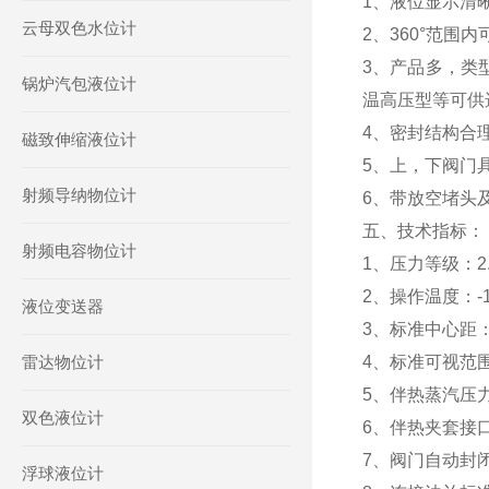
1、液位显示清
云母双色水位计
2、360°范
3、产品多，类
锅炉汽包液位计
温高压型等可供
4、密封结构合
磁致伸缩液位计
5、上，下阀门
射频导纳物位计
6、带放空堵头
五、技术指标：
射频电容物位计
1、压力等级：2.5，
2、操作温度：-1
液位变送器
3、标准中心距：5
雷达物位计
4、标准可视范围
5、伴热蒸汽压力：
双色液位计
6、伴热夹套接口
7、阀门自动封闭
浮球液位计