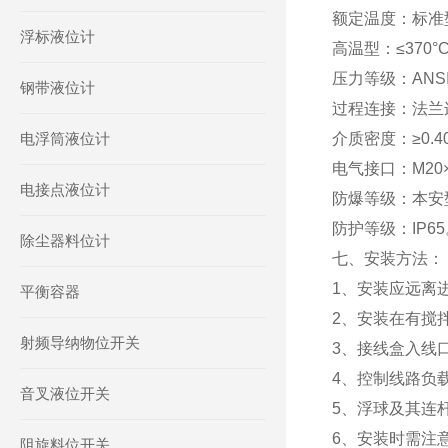
额定温度：标准型：
浮标液位计
高温型：≤370°
压力等级：ANSI 
钢带液位计
过程连接：法兰连接
电浮筒液位计
介质密度：≥0.40
电气接口：M20×1
电接点液位计
防爆等级：本安型:E
防护等级：IP65
除尘器料位计
七、安装方法：
1、安装应远离
平衡容器
2、安装在有搅
射频导纳物位开关
3、接线盒入线
4、控制线路负
音叉液位开关
5、浮球及其连
6、安装时需注
阻旋料位开关