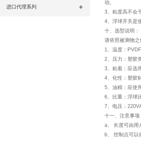
动。
进口代理系列
3、粘度高不会
4、浮球开关是
十、选型说明：
请依照被测物之
1、温度：PVDFz
2、压力：塑胶类浮
3、粘着：应选
4、化性：塑胶
5、油精：应使
6、比重：浮球
7、电压：220V
十一、注意事项
a、 长度可由用
b、 控制点可