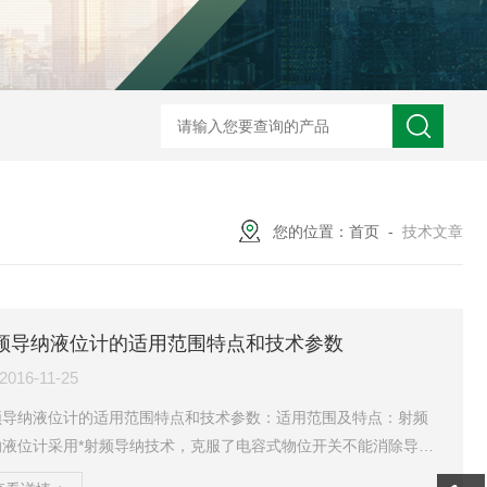
ZW2088卫生型压力变送器
ZW2088通用型压力变送器
ZW2088耐高
您的位置：
首页
-
技术文章
频导纳液位计的适用范围特点和技术参数
2016-11-25
频导纳液位计的适用范围特点和技术参数：适用范围及特点：射频
纳液位计采用*射频导纳技术，克服了电容式物位开关不能消除导电
料影响的缺陷。具有如下特点：1、通用性强：适用于各种场合，可