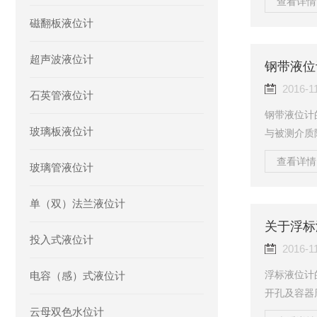
查看详情 
双室结构，
磁翻板液位计
会产生漂移
变化；6、
超声波液位计
及温度输出；
钢带液位
ui大207Bar
2016-1
石英管液位计
钢带液位计
玻璃板液位计
与被测介质
0MPa;
查看详情 
玻璃管液位计
3、适用于
浮顶罐、拱
单（双）法兰液位计
空条件下的
适用于重油
关于浮标
投入式液位计
位的测量；9
2016-1
浮标液位计
电容（感）式液位计
开孔及容器
云母双色水位计
计；2、适