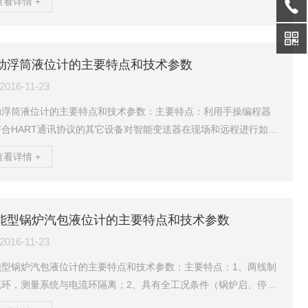
查看详情 +
测颗粒、飞灰、导电、非导电液体、粘稠物料；2、抗粘附电路：*
粘附电路设计，可以消除物料的粘附而产生虚假错误信号；3、失电
护模式：低位或高位故障报警。现场可调。4、该物位仪表运行可
，各项技术指标均达到同类产品水平，广泛适用于液体、浆体、粉
动浮筒液位计的主要特点和技术参数
料位以及两种液体界位的报警与控制。此外，产品增加...
2016-11-23
动浮筒液位计的主要特点和技术参数：主要特点：利用手操编程器
符合HART通讯协议的其它设备对智能变送器在现场和远程进行如下
作：1、读取过程变量如原始变量值、mA值、百分比范围等；2、零
查看详情 +
、量程设置用手操器调整或用变送器零点、满度电位器调整；3、读
诊断信息诊断信息有：参数设置太高、太低；超过测量范围；4～20
超出范围等；4、HART通讯指令利用手操器或其它设备与智能变送
进行通讯，在显示屏上可读取PV值、电流值、百分数等信息。能实
能型锅炉汽包液位计的主要特点和技术参数
用范围内所有的HART指令。技术参...
2016-11-23
能型锅炉汽包液位计的主要特点和技术参数：主要特点：1、两线制
流环，测量系统与电流环隔离；2、具有全工况条件（锅炉启、停、
污、事故工况等）下液位准确连续测控功能；3、采取断层扫描技