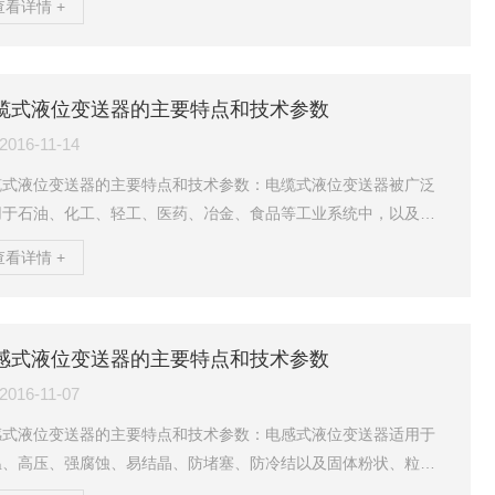
查看详情 +
，能够对液相介质介电常数变化、汽相介质介电常数变化和温度变
同时进行补偿，任何情况下无需重新标定；4、高精度、高稳定性，
率达到0.01mm，年漂移量不超过0.5mm；5、经CE认证的良好的
磁兼容特性；6、耐高温、高压、长寿命；7、不存在“假水位”测量；
缆式液位变送器的主要特点和技术参数
操作软件为中文操作环境，轻松整定...
2016-11-14
缆式液位变送器的主要特点和技术参数：电缆式液位变送器被广泛
用于石油、化工、轻工、医药、冶金、食品等工业系统中，以及水
测量与监控、水库大坝水位测量、船舶及航海系统、城市及供水系
查看详情 +
、循环水及污水处理系统等领域中。主要特点：1、稳定性好，精度
，投入式液位变送器直接投入到被测介质中，安装使用相当方便。
、固态结构，无可动部件，高可靠性，使用寿命长从水、油到粘度较
的糊3、状都可以进行高精度测量，不受被测介质起泡、沉积、电气
感式液位变送器的主要特点和技术参数
的影响宽范围的温度补偿。缆式液位变送器具有电源反相...
2016-11-07
感式液位变送器的主要特点和技术参数：电感式液位变送器适用于
温、高压、强腐蚀、易结晶、防堵塞、防冷结以及固体粉状、粒状
料等特殊条件下的液位，料位或物位的连续检测，可广泛应用于各