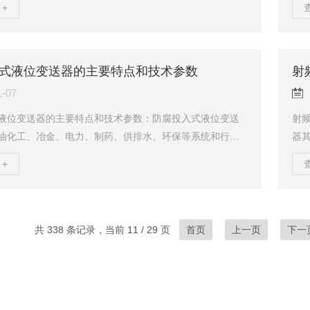
+
系列产品有着*的技术性能，广泛适用于石油、化工、冶金、
种
、水利等行业的液位测量。其他仿制该产品在技术性能上
流
们水准。主要特点：1、固态结构，无可动部件，高可靠
警
命长；2、从水到污水，从油到粘度较大的液体都可以进行
此
式液位变送器的主要特点和技术参数
射
，不受介质起泡、沉积等影响；3、附带多用途...
特点
1-07
液位变送器的主要特点和技术参数：防腐投入式液位变送
射
油化工、冶金、电力、制药、供排水、环保等系统和行业
器
的液位测量。主要特点：1、稳定性好，满度、零位长期稳
塞
+
2%FS/年。在补偿温度0～70℃范围内，温度飘移低于0.2%
金
个允许工作温度范围内低于0.5%FS。2、具有反向保护、限
所的
，在安装时正负极接反不会损坏变送器，异常时送器会自
形尺
5mA以内。3、固态结构，无可动部件，高可靠性，使用寿
耐
共 338 条记录，当前 11 / 29 页
首页
上一页
下一
装方便、结构简单、经...
氟软