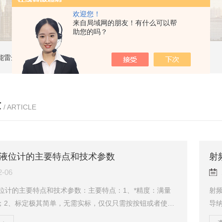
欢迎您！
来自局域网的朋友！有什么可以帮
助您的吗？
能雷达液位计
ZW-B69X云母双色液水计
ZW1151W卡箍隔膜式压力变送器
章
/ ARTICLE
液位计的主要特点和技术参数
射
2-06
位计的主要特点和技术参数：主要特点：1、*精度：满量
射
1%；2、标定极其简单，无需实标，仅仅只需按按钮或者使用
导
议；3、对于重新标定或忘记标定值，无需重新校验；4、采用
挂