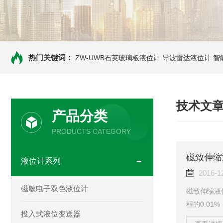
热门关键词：
ZW-UWB石英玻璃板液位计
导波雷达液位计
智
技术文
产品分类
PRODUCTS CATEGORY
磁致伸缩
液位计系列
2016-1
磁敏电子双色液位计
磁致伸缩液
程的0.0
投入式液位变送器
HART协