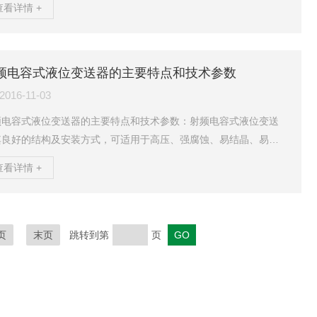
查看详情 +
工业过程中的检测控制。它可将各种物位参数的变化转换成标准电
信号，远传至操作控制室，供二次仪表或计算机进行集中显示、报
或自动控制。主要特点：1、结构简单：无任何可动或弹性元件，因
呆靠性*，维护量极少。2、安装方便：内装式结构尤其显示出这一
频电容式液位变送器的主要特点和技术参数
，无需任何工具。3、调整方便：零位、量程两个电位器可...
2016-11-03
频电容式液位变送器的主要特点和技术参数：射频电容式液位变送
其良好的结构及安装方式，可适用于高压、强腐蚀、易结晶、易堵
、防冷结等特殊条件下液位的连续检测，可广泛应用于电力、冶
查看详情 +
、化工、食品、制药等各行业和污水处理、锅炉汽包、煤粉包等场
液位测量。主要特点：1、结构紧凑,体积小,安装维护简单,统一外
寸。2、多种信号输出式,方便不同系统配置。3、聚四氟乙烯探极,
酸、碱等强腐蚀性液体及高温。4、浸入液体的测量部分,只有一条四
页
末页
跳转到第
页
线或四氟棒式探极作为传感器,可靠性高。5、...