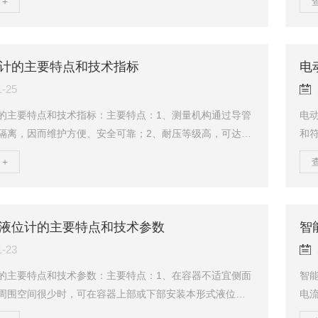
+
电子部件和接线端子是独立的；5、对于下列的参数变化不
检
和误差：介电常数变化，气相组份变化，温度变化，压力
抗
测量范围23M；7、可同时测量总体液位和/或界面液位，以
保
8、界面测量zui小比重差：0.03g/cm3；9、压力范围：z
靠
计的主要特点和技术指标
电
，标...
尘、
1-25
的主要特点和技术指标：主要特点：1、测量机构通过导管
电
隔离，因而维护方便、安全可靠；2、耐压等级高，可达4.
和
测量精度高，使用寿命长，即使在无电情况下也能照常使用；
操
+
易燃易爆、有毒和腐蚀性介质中进行液位测量；4、适用于
点
顶罐、卧罐的液位测量；5、适用于高温、低温、高压或真
取
液位测量；6、适用于成品油、液化气罐的液位测量；7、
mA
、沥青等液位的测量；8、适用于工业污水及城市污水等液
器
液位计的主要特点和技术参数
智
、可选底部或顶部安装；10、带...
现使
1-23
的主要特点和技术参数：主要特点：1、在容器不适宜侧面
智
周围空间很少时，可在容器上部或下部安装本形式液位
电
用于粘度较大的液体介质；3、显示器的观察方向可任意改
排