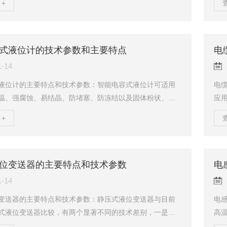
+
装液位开关变送器及控制开关，不需停机可随时安装调整；
术
中断，现场开关。亦不受影响，准确性高；6、每10分钟加
化
液体，使液体容易辩识。技术参数：1、工作压力:常压；
分辨
0.6g/cm3；3、测量范围:L=20m内的任意测量范围，对大
电
式液位计的技术参数和主要特点
电
围由用户，按特殊规格；...
8、
1-14
液位计的主要特点和技术参数：智能电容式液位计可适用
电
温、强腐蚀、易结晶、防堵塞、防冻结以及固体粉状、粒
应
殊条件下的液位、料位或物位的连续检测，应用于各种工
文
+
检测控制。采用单片机处理技术，专门针对合成氨行业中
统
分、醇分等高压难测液位面设计的测量仪表。主要特点：
高
单：无任何可动弹性零部件，因此可靠性相对较高,维护量极
2
况下,不必进行常规的大中小修。2、安装方便:内装式结构尤
大
位变送器的主要特点和技术参数
电
特点,一个人一把扳手,十几分钟即可装好...
特性
1-14
变送器的主要特点和技术参数：静压式液位变送器与目前
电
式液位变送器比较，有两个显著不同的技术差别，一是测
高
新兴陶瓷材料；一是测量元件内无中介液体，是*固体的，
物