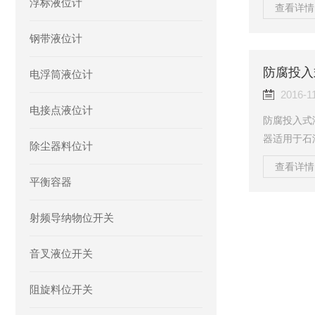
浮标液位计
查看详情 
因而500
环保、食品
钢带液位计
难以达到我
性，使用寿
防腐投入
电浮筒液位计
高精度测量
2016-1
电接点液位计
防腐投入式
器适用于石
除尘器料位计
的各种介质
查看详情 
定性可达0.
平衡容器
FS，在整
流保护电路
射频导纳物位开关
动限流在3
命长。4、安
音叉液位开关
阻旋料位开关