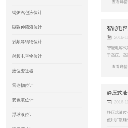
查看详情 
变；4、加
锅炉汽包液位计
5、若电源
不同颜色的
磁致伸缩液位计
2、介质密度
智能电容
于20m的范
2016-1
射频导纳物位计
智能电容式
于高压、高
射频电容物位计
状物料等特
查看详情 
业过程中的
液位变送器
的冷交、氨
1、结构简
雷达物位计
少,一般情
静压式液
其显示出这一
双色液位计
2016-1
静压式液位
浮球液位计
使用扩散硅
量元件要用