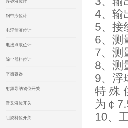
3、输
浮标液位计
4、输
钢带液位计
5、接
电浮筒液位计
6、测量
电接点液位计
7、测
除尘器料位计
8、测量
平衡容器
9、浮
特殊
射频导纳物位开关
为￠7
音叉液位开关
10、
阻旋料位开关