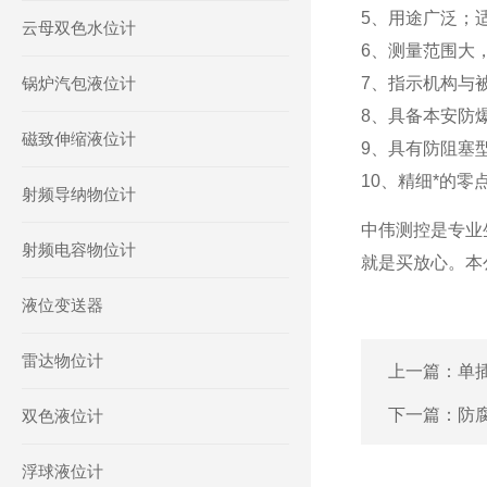
5、用途广泛；
云母双色水位计
6、测量范围大
锅炉汽包液位计
7、指示机构与
8、具备本安防
磁致伸缩液位计
9、具有防阻塞
10、精细*的
射频导纳物位计
中伟测控是专业
射频电容物位计
就是买放心。本
液位变送器
雷达物位计
上一篇：
单
下一篇：
防
双色液位计
浮球液位计