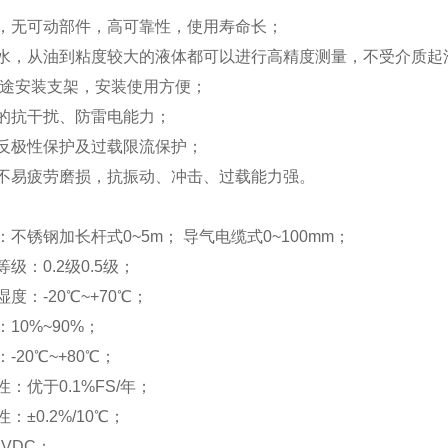
构，无可动部件，高可靠性，使用寿命长；
污水，从油到粘度较大的液体都可以进行高精度测量，不受介
多用途安装支架，安装使用方便；
好的抗干扰、防雷电能力；
源反极性保护及过载限流保护；
不易疲劳磨损，抗振动、冲击、过载能力强。
不锈钢加长杆式0~5m； 导气电缆式0~100mm；
级：0.2级0.5级；
度：-20℃~+70℃；
10%~90%；
-20℃~+80℃；
：优于0.1%FS/年；
：±0.2%/10℃；
4VDC；