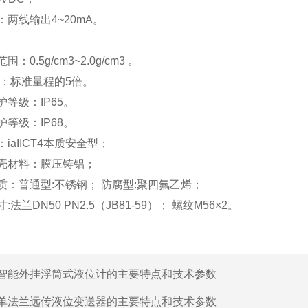
：两线输出4~20mA。
：0.5g/cm3~2.0g/cm3 。
力：标准量程的5倍。
等级：IP65。
等级：IP68。
iaIICT4本质安全型；
壳材料：膜压铸铝；
质：普通型:不锈钢； 防腐型:聚四氟乙烯；
法兰DN50 PN2.5（JB81-59）； 螺纹M56×2。
智能外挂浮筒式液位计的主要特点和技术参数
单法兰远传液位变送器的主要特点和技术参数