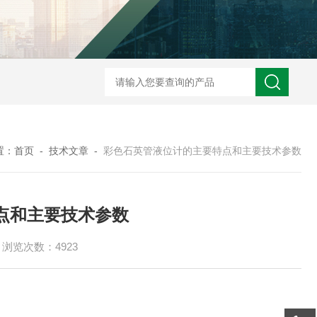
ZW2088卫生型压力变送器
ZW2088通用型压力变送器
ZW2088耐高
置：
首页
-
技术文章
-
彩色石英管液位计的主要特点和主要技术参数
点和主要技术参数
浏览次数：4923