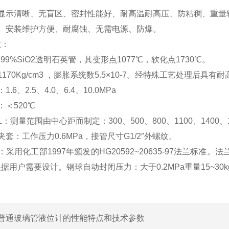
相显示清晰、无盲区、密封性能好、耐高温耐高压、防粘稠、重量
、安装维护方便、耐腐蚀、无需电源、防爆。
数：
.99%SiO2透明石英管，其变形点1077℃，软化点1730℃。
170Kg/cm3 ，膨胀系统数5.5×10-7。经特殊工艺处理后
.6、2.5、4.0、6.4、10.0MPa
：＜520℃
：测量范围由中心距而制定：300、500、800、1100、1400
套：工作压力0.6MPa，接管尺寸G1/2″外螺纹。
采用化工部1997年颁发的HG20592~20635-97法兰标准。
据用户需要设计。钢球自动封闭压力：大于0.2MPa重量15~30k
普通玻璃管液位计的性能特点和技术参数