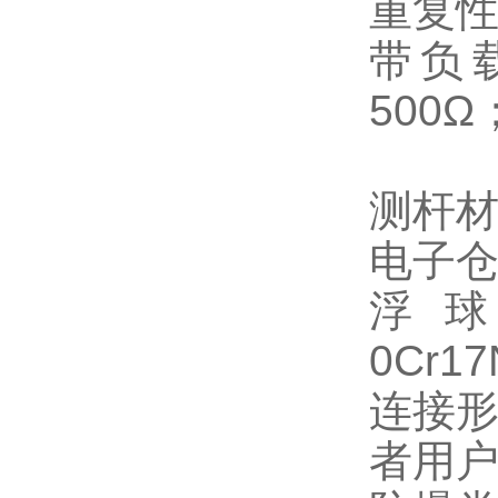
重复性
带负
500Ω
0～5
测杆材料
电子仓
浮球材
0Cr1
连接形式
者用