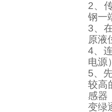
2、
钢一
3、
原液
4、
电源
5、
较高
感器
变绿