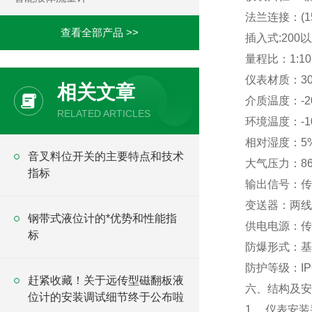
法兰连接：(15
查看全部产品 >>
插入式:200
量程比：1:10; 
仪表材质：30
相关文章
介质温度：-2
RELATED ARTICLES
环境温度：-1
相对湿度：5
音叉料位开关的主要特点和技术
大气压力：86
指标
输出信号：传
变送器：两线制
钢带式液位计的*优势和性能指
供电电源：传感
标
防爆形式：
防护等级：IP
赶紧收藏！关于远传型磁翻板液
六、结构及
位计的安装调试细节终于公布啦
1、 仪表安