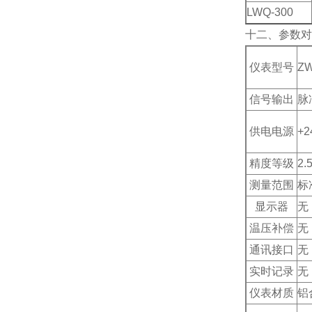
LWQ-300
十二、参数对
仪表型号
ZW
信号输出
脉
供电电源
+2
精度等级
2.
测量范围
标
显示器
无
温压补偿
无
通讯接口
无
实时记录
无
仪表材质
铝