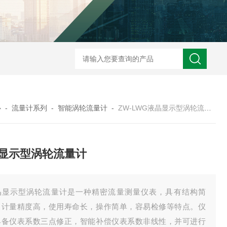
ZW2088卫生型压力变送器
ZW2088通用型压力变送器
ZW2088耐高
心
-
流量计系列
-
智能涡轮流量计
-
ZW-LWG液晶显示型涡轮流量计
显示型涡轮流量计
晶显示型涡轮流量计是一种精密流量测量仪表，具有结构简
，计量精度高，使用寿命长，操作简单，容易检修等特点。仪
具备仪表系数三点修正，智能补偿仪表系数非线性，并可进行