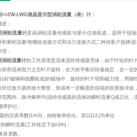
>>ZW-LWG
液晶显示型涡轮流量（表）计
：
概述：
型涡轮流量计
是由涡轮流量传感器与显示仪表组成，适用于现场没
量和累积流量!有螺纹连接方式和法兰连接方式二种供客户选择!
原理：
型涡轮流量计
的工作原理是流体流经传感器壳体，由于叶轮的叶
力矩和流体阻力之后叶片旋转，在力矩平衡后转速稳定，在一定
器(由*磁钢和线圈组成)的磁场中，旋转的叶片切割磁力线，周
号经过放大器的放大整形，形成有一定幅度的连续的矩形脉冲波
范围内，脉冲频率f与流经传感器的流体的瞬时流量Q成正比，流量方程
率[Hz]；
器的仪表系数[1/m3]，由校验单给出。若以[1/L]为单位
的瞬时流量(工作状态下)[m3/h]；
—换算系数。