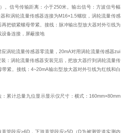
电源）。信号传输距离：小于250米。输出信号：方波信号幅
放大器和涡轮流量传感器连接为M16×1.5螺纹，涡轮流量传感
后再把锁紧螺母带紧。接线：脉冲输出型放大器对外引线为
或设备连接，屏蔽接地
A对应涡轮流量传感器零流量，20mA对用涡轮流量传感器zui
安装：涡轮流量传感器安装完后，把放大器拧到涡轮流量传
母带紧。接线：4~20mA输出型放大器对外引线为红线和白
：累计总量九位显示显示仪尺寸：横式：160mm×80mm
直管段应≥6D，下游直管段应≥5D（D为被测管道实测内