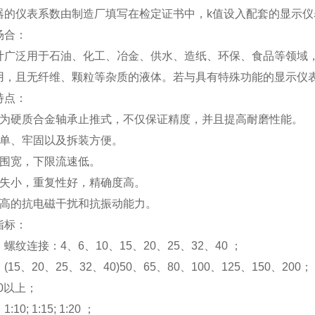
器的仪表系数由制造厂填写在检定证书中，k值设入配套的显示
场合：
计广泛用于石油、化工、冶金、供水、造纸、环保、食品等领域
用，且无纤维、颗粒等杂质的液体。若与具有特殊功能的显示仪
特点：
器为硬质合金轴承止推式，不仅保证精度，并且提高耐磨性能。
简单、牢固以及拆装方便。
范围宽，下限流速低。
损失小，重复性好，精确度高。
较高的抗电磁干扰和抗振动能力。
指标：
螺纹连接：4、6、10、15、20、25、32、40 ；
15、20、25、32、40)50、65、80、100、125、150、200；
00以上；
0; 1:15; 1:20 ；