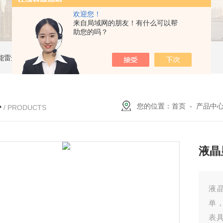
欢迎您！
来自局域网的朋友！有什么可以帮
助您的吗？
能雷达液位计
ZW-B69X云母双色液水计
ZW1151W卡箍隔膜式压力变送器
心
您的位置：
首页
-
产品中
/ PRODUCTS
液晶
液
单
表