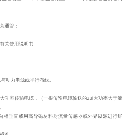
装旁通管；
见有关使用说明书。
免与动力电源线平行布线。
大功率传输电缆，（一根传输电缆输送的zui大功率大于流
）。
向相垂直或用高导磁材料对流量传感器或外界磁源进行屏
关标准。