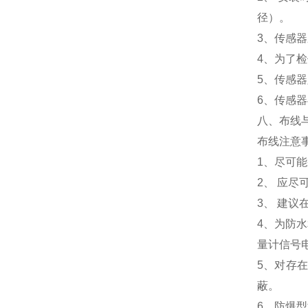
径）。
3、传感
4、为了
5、传感
6、传感
八、布线
布线注意
1、尽可
2、 应
3、 建
4、为防
量计信号
5、对存
蔽。
6、防爆