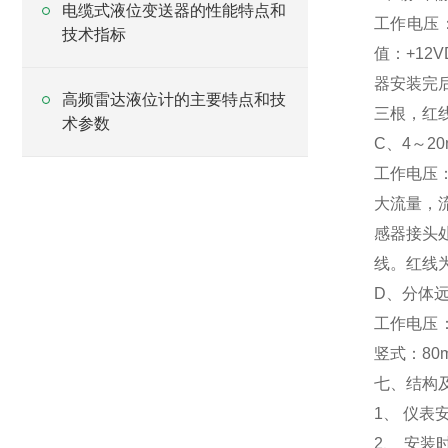
电缆式液位变送器的性能特点和
工作电压
技术指标
值：+12
器安装完
高频雷达液位计的主要特点和技
三根，红
术参数
C、4～2
工作电压：
大流量，
感器接头处
线。红线
D、分体
工作电压：
竖式：80
七、结构
1、 仪
2、 安