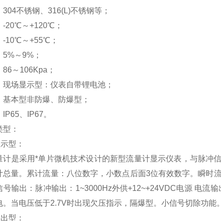
304不锈钢、316(L)不锈钢等；
-20℃～+120℃；
-10℃～+55℃；
5%～9%；
86～106Kpa；
：现场显示型：仪表自带锂电池；
：基本型非防爆、防爆型；
P65、IP67。
类型：
显示型：
量计是采用*单片微机技术设计的新型流量计显示仪表，与脉冲
计总量。累计流量：八位数字，小数点后面3位有效数字。瞬时流
号输出：脉冲输出：1~3000Hz外供+12~+24VDC电源 电流
电。当电压低于2.7V时出现欠压指示，隔爆型。小信号切除功能
输出型：