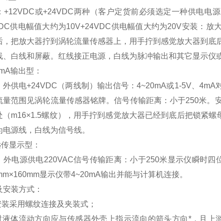
：+12VDC或+24VDC两种（客户定货前必须选定一种供电
VDC供电幅值大约为10V+24VDC供电幅值大约为20V安装：
后，把放大器拧到涡轮流量传感器上，用手拧到感觉放大器到底
线、白线和屏蔽。红线接正电源，白线为脉冲输出和其它显示仪
0mA输出型：
外供电+24VDC（两线制）输出信号：4~20mA或1-5V、4m
流量范围见涡轮流量传感器铭牌。信号传输距离：小于250米。
（m16×1.5螺纹），用手拧到感觉放大器已经到底后把锁紧螺
为电源线，白线为信号线。
远传显示型：
外电源供电220VAC信号传输距离：小于250米显示仪瞬时四位
mm×160mm显示仪带4~20mA输出并能与计算机连接。
及安装方式：
表安装采用螺纹连接及夹装式；
装时液体流动方向应与传感器外壳上指示流向的箭头方向*，且上游