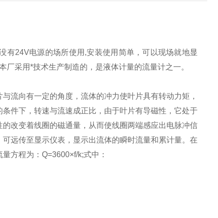
有24V电源的场所使用,安装使用简单，可以现场就地显
是本厂采用*技术生产制造的，是液体计量的流量计之一。
片与流向有一定的角度，流体的冲力使叶片具有转动力矩，
的条件下，转速与流速成正比，由于叶片有导磁性，它处于
期性的改变着线圈的磁通量，从而使线圈两端感应出电脉冲信
，可远传至显示仪表，显示出流体的瞬时流量和累计量。在
为：Q=3600×f/k;式中：