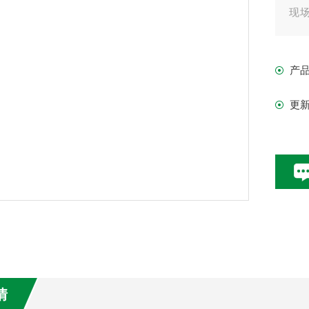
现
及
产
更
情