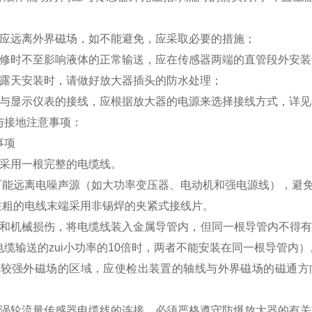
器应远离外界磁场，如不能避免，应采取必要的措施；
检修时不至影响液体的正常输送，应在传感器两端的直管段外安
器露天安装时，请做好放大器插头的防水处理；
器与显示仪表的接线，应根据放大器的电源来选择接线方式，详
与接地注意事项：
事项
能采用一根完整的电缆线。
尽可能远离电噪声源（如大功率变压器、电动机和强电源线），避
议在粗的电线末端采用非锡焊的夹紧式接线片。
水和机械损伤，将电缆线装入金属导管内，但同一根导管内不得有
电缆输送的zui小功率的10倍时，两者不能安装在同一根导管内
在较强外磁场的区域，应使检出装置的轴线与外界磁场的磁通方
型涡轮流量传感器电缆线的连接，必须严格遵守防爆放大器的有