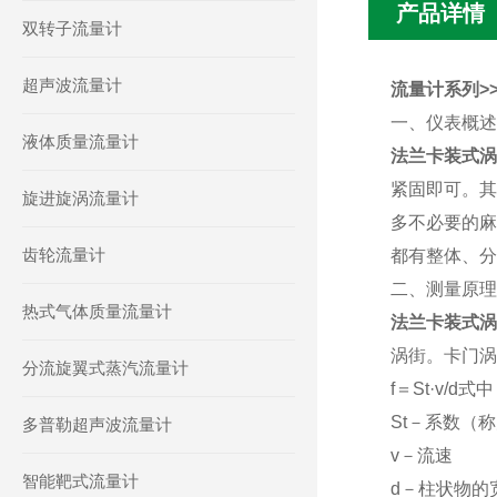
产品详情
双转子流量计
超声波流量计
流量计系列>>
一、仪表概
液体质量流量计
法兰卡装式涡
紧固即可。其
旋进旋涡流量计
多不必要的麻
齿轮流量计
都有整体、分
二、测量原
热式气体质量流量计
法兰卡装式涡
涡街。卡门
分流旋翼式蒸汽流量计
f＝St·v/
St－系数（
多普勒超声波流量计
v－流速
智能靶式流量计
d－柱状物的