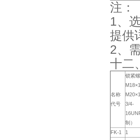
注：
1
、
提供
2
、
十二
锁紧
M18×1
名称
M20×1
代号
3/4-
16UN
制）
FK-1
1