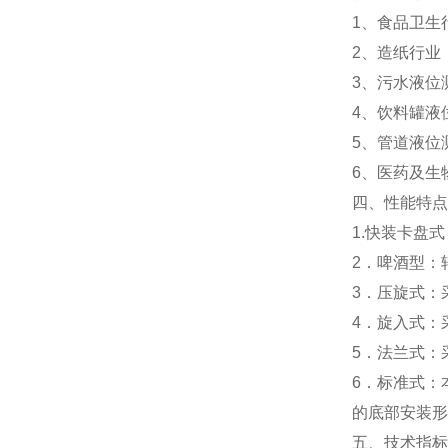
1、食品卫生
2、造纸行业
3、污水液位
4、饮料罐液
5、管道液位
6、医药及生
四、性能特点
1.快装卡盘
2．啤酒型：
3．压旋式：
4．旋入式：
5．法兰式：
6．标准式：
的底部安装形
五、技术指标