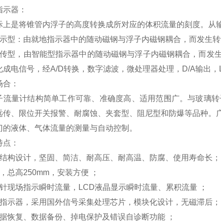
指示器：
际上是将锥管内浮子的高度转换成所对应的体积流量的刻度。从
显示型：由就地指示器中的随动磁钢与浮子内磁钢耦合，而发生
远传型，由智能型指示器中的随动磁钢与浮子内磁钢耦合，而发
化成电信号，经A/D转换，数字滤波，微处理器处理，D/A输出
场合：
子流量计结构简单工作可靠、准确度高、适用范围广。与玻璃转
远传、限位开关报警、耐腐蚀、夹套型、阻尼型和防爆等品种。
门的液体、气体流量的测量与自动控制。
特点：
属结构设计，坚固、简洁、耐高压、耐高温、防腐、使用寿命长；
，总高250mm，安装方便 ；
指针现场指示瞬时流量，LCD液晶显示瞬时流量、累积流量 ；
型指示器，采用国外信号采集处理芯片，模块化设计，无磁滞后；
数据恢复、数据备份、掉电保护及错误自诊断功能 ；