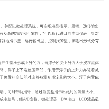
器、并配以微处理系统，可实现液晶指示、累积、远传输出
具有及高的精度和可靠性，*可以取代进口同类型仪表，针对
有就地指示型、远传输出型、控制报警型，按输出形式分有
端产生差压形成上升的力，当浮子所受上升力大于浸在流体
降，浮子上下端差压降低，作用于浮子的上升力亦随着减
子位置的高低即对应着被测介质流量的大小。浮子内置磁
转动，同时带动指针，通过刻度盘指示出此时的流量大小。
电信号，经A/D变换、微处理器，D/A输出，LCD液晶显