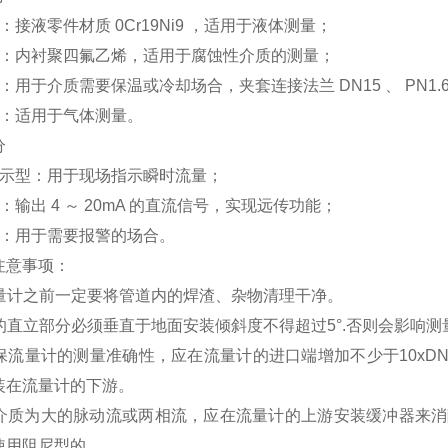
：接液零件材质 0Cr19Ni9 ，适用于液体测量；
型：内衬聚四氟乙烯，适用于腐蚀性介质的测量；
：用于介质需要保温或冷却场合，夹套连接法兰 DN15 、 PN1.6
型：适用于气体测量。
分
指示型：用于现场指示瞬时流量；
：输出 4 ～ 20mA 的直流信号，实现远传功能；
型：用于需要报警的场合。
注意事项：
流量计之前一定要将管道内的焊渣、杂物清理干净。
的直立部分必须垂直于地面安装倾斜度不得超过5°.否则会影响测
确保流量计的测量准确性，应在流量计的进口端增加不少于10xD
装在流量计的下游。
测介质为大的脉动流或两相流，应在流量计的上游安装缓冲器来
使用阻尼型的。