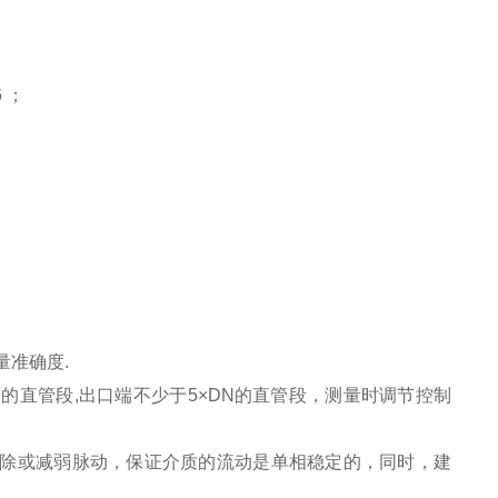
 ；
量准确度.
N的直管段,出口端不少于5×DN的直管段，测量时调节控制
消除或减弱脉动，保证介质的流动是单相稳定的，同时，建