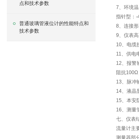
点和技术参数
7、环境温
指针型：-4
普通玻璃管液位计的性能特点和
8、连接形
技术参数
9、仪表高
10、电缆接
11、供电电
12、报警
阻抗100
13、脉冲
14、液
15、本安防爆
16、测
七、仪表
流量计主
测量器部