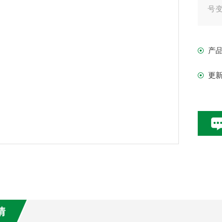
号
且
于
产
条
更
情