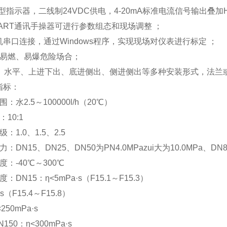
T型指示器，二线制24VDC供电，4-20mA标准电流信号输出叠加
ART通讯手操器可进行参数组态和现场调整 ；
机串口连接，通过Windows程序，实现现场对仪表进行标定 ；
于易燃、易爆危险场合；
直、水平、上进下出、底进侧出、侧进侧出等多种安装形式，法兰
指标：
：水2.5～100000l/h（20℃）
10:1
：1.0、1.5、2.5
：DN15、DN25、DN50为PN4.0MPazui大为10.0MPa、DN80
度：-40℃～300℃
：DN15：η<5mPa·s（F15.1～F15.3）
·s（F15.4～F15.8）
250mPa·s
150：η<300mPa·s