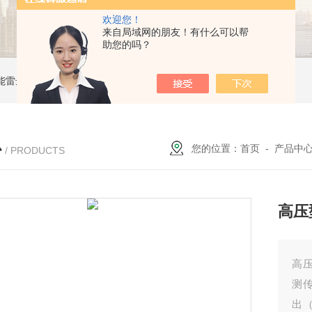
欢迎您！
来自局域网的朋友！有什么可以帮
助您的吗？
能雷达液位计
ZW-B69X云母双色液水计
ZW1151W卡箍隔膜式压力变送器
心
您的位置：
首页
-
产品中
/ PRODUCTS
高压
高
测
出（