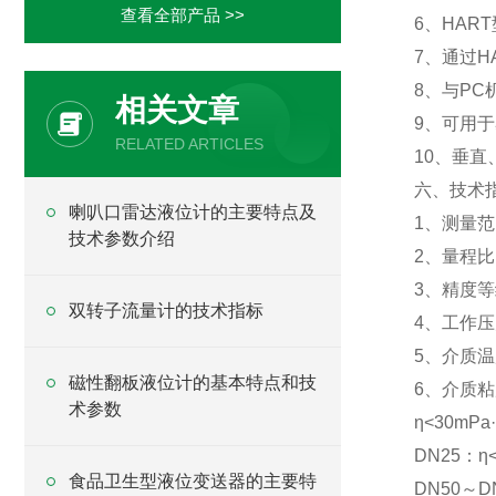
查看全部产品 >>
6、HAR
7、通过H
8、与PC
相关文章
9、可用
RELATED ARTICLES
10、垂
六、技术
喇叭口雷达液位计的主要特点及
1、测量范围
技术参数介绍
2、量程比：
3、精度等级
双转子流量计的技术指标
4、工作压力
5、介质温
磁性翻板液位计的基本特点和技
6、介质粘度
术参数
η<30mPa
DN25：η<
食品卫生型液位变送器的主要特
DN50～DN