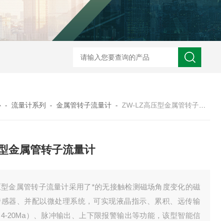
ZW2088卫生型压力变送器
ZW2088通用型压力变送器
ZW2088耐高
心
-
流量计系列
-
金属管转子流量计
-
ZW-LZ高压型金属管转子流量计
型金属管转子流量计
压型金属管转子流量计采用了*的无接触检测磁场角度变化的磁
传感器、并配以微处理系统，可实现液晶指示、累积、远传输
4-20Ma）、脉冲输出、上下限报警输出等功能，该型智能信