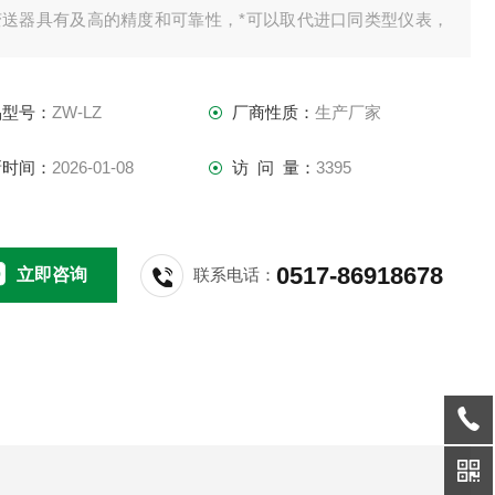
变送器具有及高的精度和可靠性，*可以取代进口同类型仪表，
具有性价比高、多参数标定、掉电保护等到特点。故广泛应用
各行业复杂、恶劣环境下、对小流量、低流速、各种苛刻介质
品型号：
ZW-LZ
厂商性质：
生产厂家
件的流量测量与过程控制。
新时间：
2026-01-08
访 问 量：
3395
0517-86918678
立即咨询
联系电话：