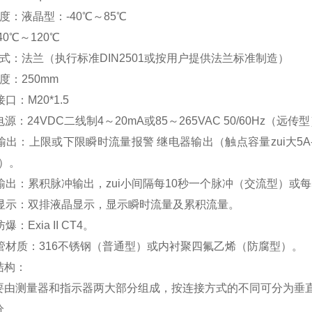
度：液晶型：-40℃～85℃
0℃～120℃
式：法兰（执行标准DIN2501或按用户提供法兰标准制造）
度：250mm
口：M20*1.5
源：24VDC二线制4～20mA或85～265VAC 50/60Hz（远传
输出：上限或下限瞬时流量报警 继电器输出（触点容量zui大5A-25
Ω）。
输出：累积脉冲输出，zui小间隔每10秒一个脉冲（交流型）或每
晶显示：双排液晶显示，显示瞬时流量及累积流量。
：Exia II CT4。
量管材质：316不锈钢（普通型）或内衬聚四氟乙烯（防腐型）。
结构：
要由测量器和指示器两大部分组成，按连接方式的不同可分为垂
分