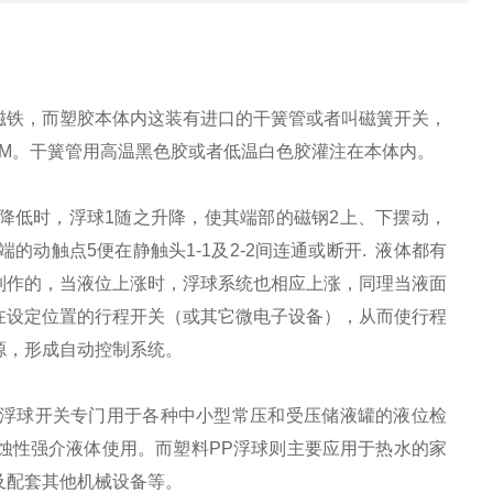
磁铁，而塑胶本体内这装有进口的干簧管或者叫磁簧开关，
MM。干簧管用高温黑色胶或者低温白色胶灌注在本体内。
降低时，浮球1随之升降，使其端部的磁钢2上、下摆动，
动触点5便在静触头1-1及2-2间连通或断开. 液体都有
制作的，当液位上涨时，浮球系统也相应上涨，同理当液面
在设定位置的行程开关（或其它微电子设备），从而使行程
源，形成自动控制系统。
浮球开关专门用于各种中小型常压和受压储液罐的液位检
蚀性强介液体使用。而塑料PP浮球则主要应用于热水的家
及配套其他机械设备等。