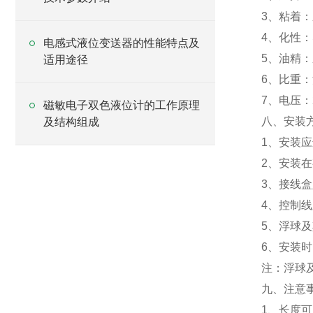
3、粘着
4、化性
电感式液位变送器的性能特点及
5、油精
适用途径
6、比重
7、电压：2
磁敏电子双色液位计的工作原理
八、安装
及结构组成
1、安装
2、安装
3、接线
4、控制
5、浮球
6、安装
注：浮球
九、注意
1、长度