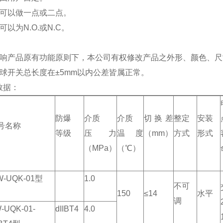
点可以做一点或二点。
可以为N.O.或N.C。
影响产品原有功能原则下，本公司有权修改产品之外形、颜色、
浮球开关总长度在±5mm以内公差皆属正常。
数据：
防爆
介质
介质
切换差
整定
安装
号名称
等级
压力
温度
（
mm
）
方式
形式
（
MPa
）
（℃）
-UQK-01
型
1.0
不可
150
≤14
水平
调
-UQK-01-
dIIBT4
4.0