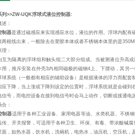
列>>ZW-UQK
浮球式液位控制器
:
概述：
控制器
是通过磁感应来实现感应水位，液位的作用。浮球内配有
接两根线出来，一般除去在塑胶本体或者不锈钢本体里的是350
原理：
由互为隔离的浮球组和触头组二大部分组成。当被测液位升高或
用，推斥安装在外壳3内相同磁极的磁钢4上、下摆动，其另一端的
浮球系统（一般都有相应的辅助设备）是根据液体的浮力而配套
相应下降，当上涨或下降到设定的位置时，浮球系统就是会碰到
电信号，而电控设备在接到电信号时会马上动作，切断或接通电
场合：
控制器
适用于各种工业设备、家用电器等油、水类机器。不锈钢
远传、开关报警，可适用于各种卫生、环保、有毒、带浓酸碱腐
里面，如热水器，饮水机，洗碗机，电热水，油压机，空压机，