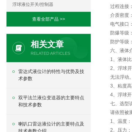
浮球液位开关/控制器
过程连接：法
介质密度：≥
查看全部产品 >>
电气接口：M
防爆等级：本
防护等级：
相关文章
六、液体
RELATED ARTICLES
1、液体
2、浮球
雷达式液位计的特性与优势及技
无法浮动
术参数
3、粘度
4、浮球
双平法兰液位变送器的主要特点
七、选型
和技术参数
请依照被
1、温度：P
喇叭口雷达液位计的主要特点及
2、压力：塑
技术参数介绍