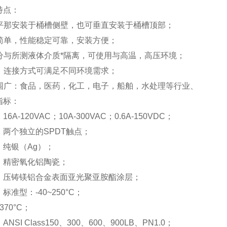
特点：
可水平那安装于桶槽侧壁，也可垂直安装于桶槽顶部；
构简单，性能稳定可靠，安装方便；
部分与所测液体介质*隔离，可使用与高温，高压环境；
质、连接方式可满足不同环境需求；
用范围广：食品，医药，化工，电子，船舶，水处理等行业、
指标：
6A-120VAC；10A-300VAC；0.6A-150VDC；
：两个独立的SPDT触点；
：纯银（Ag）；
：精密氧化铝陶瓷；
：压铸镁铝合金表面亚光聚亚胺酯涂层；
标准型：-40~250°C；
370°C；
NSI Class150、300、600、900LB、PN1.0；