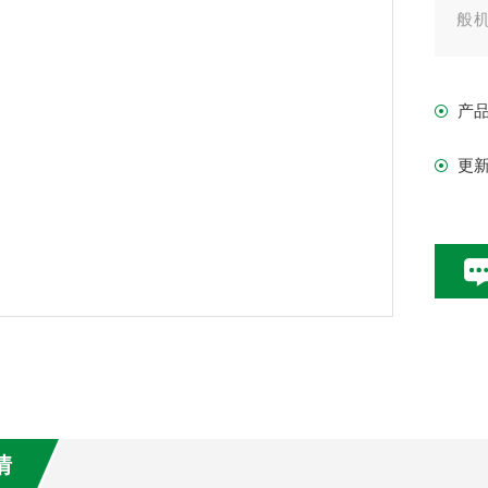
般
载
产
更
情