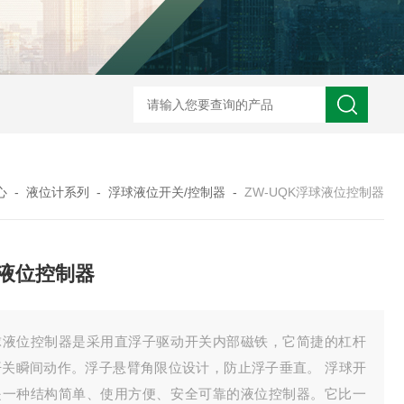
ZW2088卫生型压力变送器
ZW2088通用型压力变送器
ZW2088耐高
心
-
液位计系列
-
浮球液位开关/控制器
-
ZW-UQK浮球液位控制器
液位控制器
球液位控制器是采用直浮子驱动开关内部磁铁，它简捷的杠杆
开关瞬间动作。浮子悬臂角限位设计，防止浮子垂直。 浮球开
是一种结构简单、使用方便、安全可靠的液位控制器。它比一