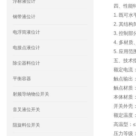
浮标液位计
四、性能
1. 既
钢带液位计
2. 其结
电浮筒液位计
3. 控制
4. 多材
电接点液位计
5. 应
五、技术
除尘器料位计
额定电流：1
平衡容器
触点输出
触点材质
射频导纳物位开关
本体材质
开关外壳
音叉液位开关
额定温度：
高温型：≤
阻旋料位开关
压力等级：A