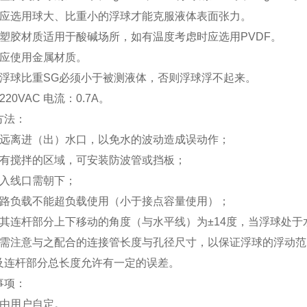
：应选用球大、比重小的浮球才能克服液体表面张力。
：塑胶材质适用于酸碱场所，如有温度考虑时应选用PVDF。
：应使用金属材质。
：浮球比重SG必须小于被测液体，否则浮球浮不起来。
20VAC 电流：0.7A。
方法：
应远离进（出）水口，以免水的波动造成误动作；
在有搅拌的区域，可安装防波管或挡板；
盒入线口需朝下；
线路负载不能超负载使用（小于接点容量使用）；
及其连杆部分上下移动的角度（与水平线）为±14度，当浮球处
时需注意与之配合的连接管长度与孔径尺寸，以保证浮球的浮动
及连杆部分总长度允许有一定的误差。
事项：
可由用户自定。