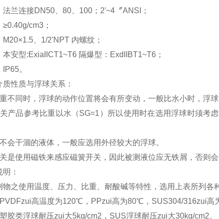
兰连接DN50、80、100；2'~4〞ANSI；
0.40g/cm3；
20×1.5、1/2'NPT 内螺纹；
安型:ExiaIICT1~T6 隔爆型：ExdIIBT1~T6；
IP65。
介质性质与浮球关系：
比重不同时，浮球的动作位置将会有所变动，一般比水小时，浮
开关产品参考比重以水（SG=1）所以使用时在选用浮球时须考
。
高不会干涸的液体，一般应选用外径较大的浮球。
开关是使用磁铁来感应磁簧开关，因此被测液位应无铁屑，否则
说明：
测物之使用温度、压力、比重、耐酸碱等特性，选用上表所列各
VDFzui高温度为120℃，PPzui高为80℃，SUS304/316zui高
胶类浮球耐压zui大5kg/cm2，SUS浮球耐压zui大30kg/cm2。