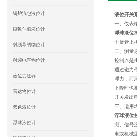
锅炉汽包液位计
液位开关系
一、仪表
磁致伸缩液位计
浮球液位
干簧管上
射频导纳物位计
二、测量
射频电容物位计
控制器是
通过磁力作
液位变送器
浮力，而
下降时也
雷达物位计
开关发出
三、适用
双色液位计
浮球液位
浮球液位计
测、信号
电或机械