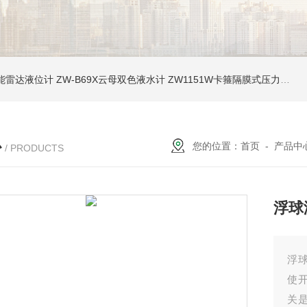
能雷达液位计
ZW-B69X云母双色液水计
ZW1151W卡箍隔膜式压力变送器
心
您的位置：
首页
-
产品中
/ PRODUCTS
浮球
浮
使
关