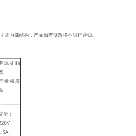
尺寸及内部结构，产品如有修改将不另行通知。
电源及触
点
容量和寿
命
交流：
220V
、
1.5A
、