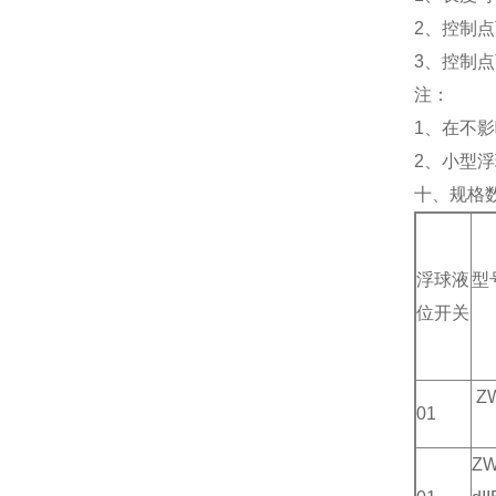
2、控制
3、控制点
注：
1、在不
2、小型
十、规格
浮球液
型
位开关
ZW
01
ZW