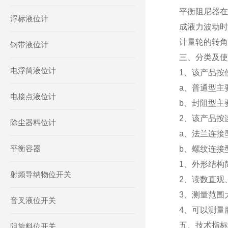
平衡阻尼器在
浮标液位计
成液力波动时
计量轮的转角
钢带液位计
三、分类及使
电浮筒液位计
1、该产品按
a、普通型主
电接点液位计
b、封阻型主
2、该产品按
除尘器料位计
a、法兰连接
平衡容器
b、螺纹连接
1、外形结构
射频导纳物位开关
2、读数直观
3、测量范围
音叉液位开关
4、可以测量
五、技术指标
阻旋料位开关