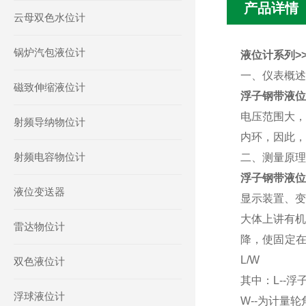
产品详情
云母双色水位计
锅炉汽包液位计
液位计系列>>
一、仪表概述
磁致伸缩液位计
浮子钢带液
电压范围大，
射频导纳物位计
内环，因此，
射频电容物位计
二、测量原理
浮子钢带液位
液位变送器
显示装置、变
大体上讲有机
雷达物位计
降，使固定
L/W
双色液位计
其中：L--
浮球液位计
W--为计量