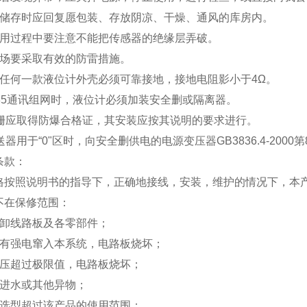
、储存时应回复愿包装、存放阴凉、干燥、通风的库房内。
使用过程中要注意不能把传感器的绝缘层弄破。
现场要采取有效的防雷措施。
列任何一款液位计外壳必须可靠接地，接地电阻影小于4Ω。
485通讯组网时，液位计必须加装安全删或隔离器。
全栅应取得防爆合格证，其安装应按其说明的要求进行。
送器用于“0"区时，向安全删供电的电源变压器GB3836.4-2000第
条款：
格按照说明书的指导下，正确地接线，安装，维护的情况下，本产
不在保修范围：
拆卸线路板及各零部件；
或有强电窜入本系统，电路板烧坏；
电压超过极限值，电路板烧坏；
盒进水或其他异物；
确选型超过该产品的使用范围；