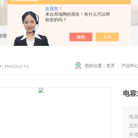
欢迎您！
来自局域网的朋友！有什么可以帮
助您的吗？
能雷达液位计
ZW-B69X云母双色液水计
ZW1151W卡箍隔膜式压力变送器
心
您的位置：
首页
-
产品中
/ PRODUCTS
电容
电
态
补