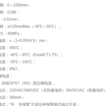
围：0～2200mm；
期：0.5秒；
：0.01mm；
：±0.05mmMax（-40℃～85℃）；
力：40MPa；
差：±（1+0.05%FS）mm；
温度：450℃；
度：-40℃～85℃（ExiaIICT1-T5）；
温度：-55℃～100℃；
等级：IP67。
继电器：
：四组SPST（NO）固态继电器；
电压：220VAC/300VDC（非防爆场所）30VDC/AC（防爆场所
电流：500mA；
模式：“开、关报警"可选五种报警模式独立可选；