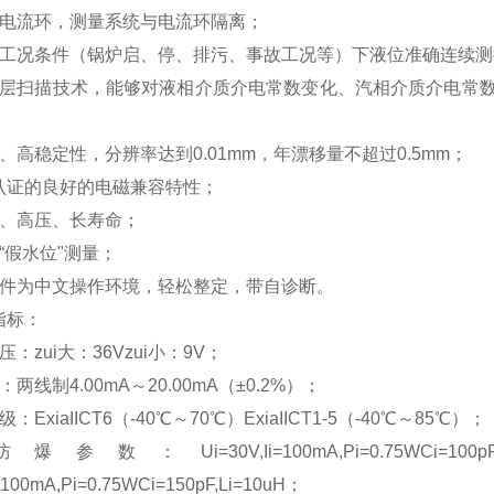
制电流环，测量系统与电流环隔离；
全工况条件（锅炉启、停、排污、事故工况等）下液位准确连续测
断层扫描技术，能够对液相介质介电常数变化、汽相介质介电常
、高稳定性，分辨率达到0.01mm，年漂移量不超过0.5mm；
E认证的良好的电磁兼容特性；
温、高压、长寿命；
“假水位"测量；
软件为中文操作环境，轻松整定，带自诊断。
指标：
：zui大：36Vzui小：9V；
两线制4.00mA～20.00mA（±0.2%）；
：ExiaIICT6（-40℃～70℃）ExiaIICT1-5（-40℃～85℃）；
参数：Ui=30V,Ii=100mA,Pi=0.75W
i=100mA,Pi=0.75WCi=150pF,Li=10uH；