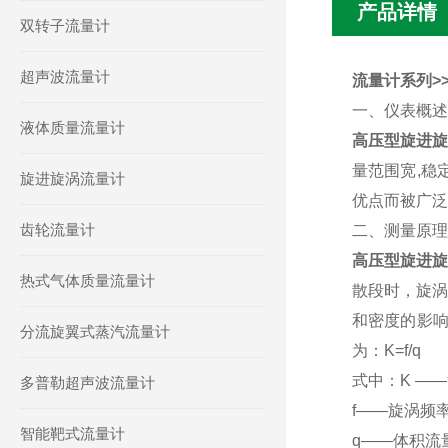
产品详情
双转子流量计
超声波流量计
流量计系列>>
一、仪表概
液体质量流量计
高压型旋进旋
量范围宽,稳
旋进旋涡流量计
优点而被广泛
齿轮流量计
二、测量原
高压型旋进旋
热式气体质量流量计
散段时，旋涡
和密度的影
分流旋翼式蒸汽流量计
为：K=f/q
式中：K ——
多普勒超声波流量计
f——旋涡频率
智能靶式流量计
q——体积流量