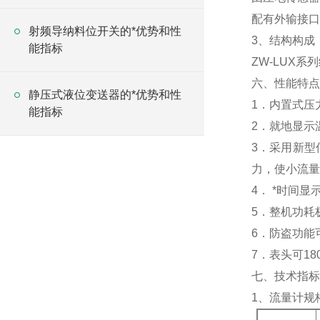
配有外输接口
射频导纳料位开关的*优势和性
3、结构构成
能指标
ZW-LUX
六、性能特点
静压式液位变送器的*优势和性
1．内置式压
能指标
2．就地显示
3．采用新型
力，使小流量
4． *时间
5．整机功耗
6．防盗功能
7．表头可1
七、技术指标
1、流量计规