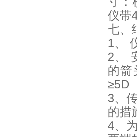
寸：横
仪带
七、
1、
2、
的箭
≥5
3、
的措
4、