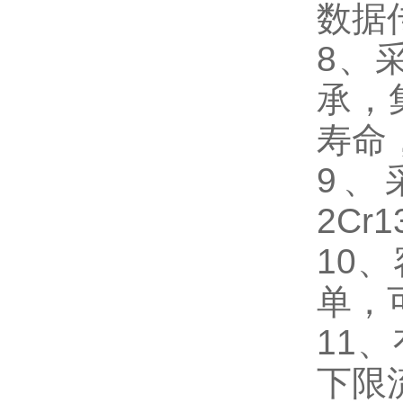
数据
8、
承，
寿命
9、
2Cr
10
单，
11
下限