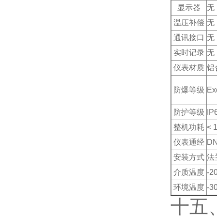
显示器
无
温压补偿
无
通讯接口
无
实时记录
无
仪表材质
铝
防爆等级
Ex
防护等级
IP
整机功耗
< 
仪表通经
DN
安装方式
法
介质温度
-2
环境温度
-3
十五