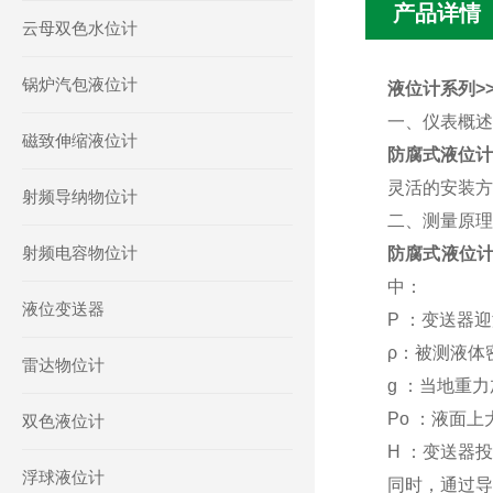
产品详情
云母双色水位计
锅炉汽包液位计
液位计系列>>Z
一、仪表概述
磁致伸缩液位计
防腐式液位计
灵活的安装方
射频导纳物位计
二、测量原理
射频电容物位计
防腐式液位
中：
液位变送器
P ：变送器
ρ：被测液体
雷达物位计
g ：当地重
Po ：液面
双色液位计
H ：变送器
浮球液位计
同时，通过导