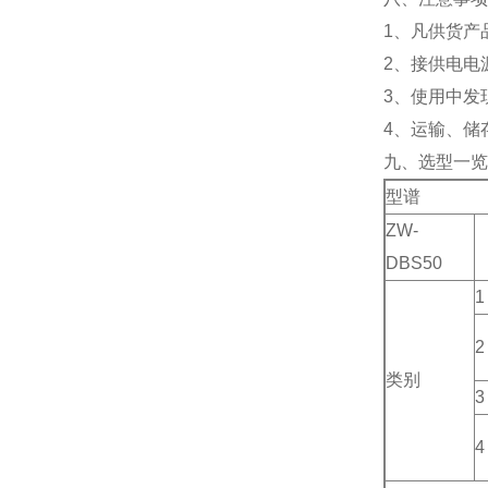
1、凡供货产
2、接供电电
3、使用中发
4、运输、储
九、选型一览
型谱
ZW-
DBS50
1
2
类别
3
4