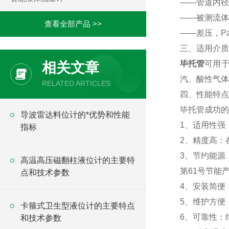
——管道内径
——被测流体
查看全部产品 >>
——差压，P
三、适用介质
毕托管
可用
相关文章
汽、酸性气体
RELATED ARTICLES
四、性能特
毕托管成功的
导波雷达料位计的*优势和性能
1、适用性强
指标
2、精度高：
3、节约能源
高温高压磁翻柱液位计的主要特
第61号节
点和技术参数
4、安装简便
5、维护方
卡箍式卫生型液位计的主要特点
6、可靠性
和技术参数