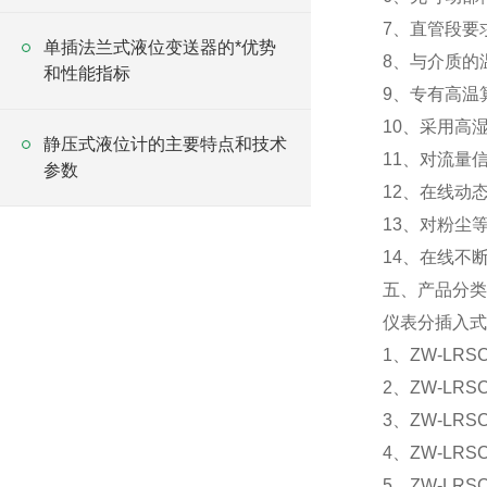
个简单讲解
7、直管段要求
单插法兰式液位变送器的*优势
8、与介质的
和性能指标
9、专有高温
10、采用高
静压式液位计的主要特点和技术
11、对流量
参数
12、在线动
13、对粉尘
14、在线不
五、产品分类
仪表分插入式
1、ZW-LR
2、ZW-L
3、ZW-LR
4、ZW-LR
5、ZW-LR