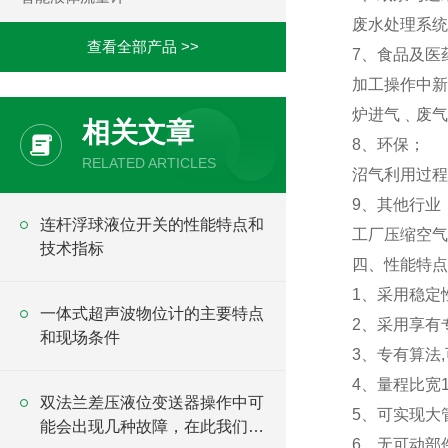
废水处理系统
查看全部产品 >>
7、食品及医
加工操作中新
炉进气﹑废气
相关文章
8、环保；
RELATED ARTICLES
沼气利用过程
9、其他行业
连杆浮球液位开关的性能特点和
工厂压缩空气
技术指标
四、性能特点
1、采用稳定
一体式超声波物位计的主要特点
2、采用享有
和现场条件
3、专有算法
4、量程比宽1
双法兰差压液位变送器操作中可
5、可实现大管
能会出现几种故障，在此我们做
6、无可动部