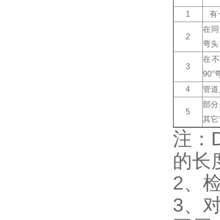
1
有
在同
2
弯头
在
3
90°
4
管道
部分
5
其它
注：
的长
2、
3、