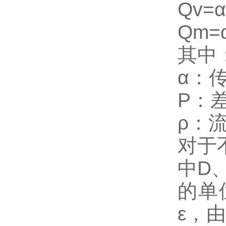
Qv=
Qm=
其中
α：
P：
ρ：
对于
中D、
的单
ε，