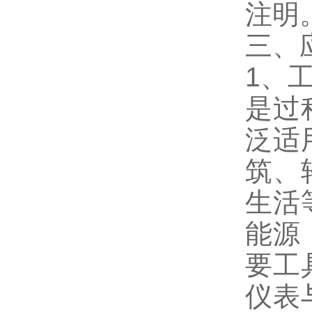
注明
三、
1、
是过
泛适
筑、
生活
能源
要工
仪表