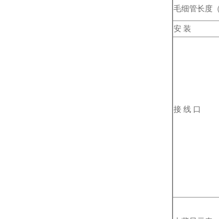
毛细管长度
安 装
接 线 口