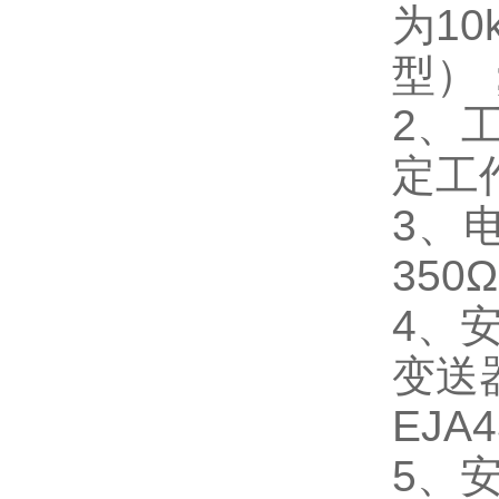
为10
型）；
2、工
定工
3、电
350
4、
变送器
EJA
5、