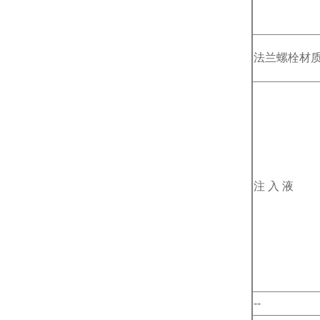
法兰螺栓材
注 入 液
--