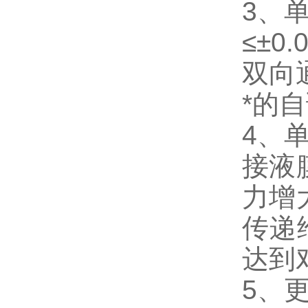
3、
≤±0.
双向
*的
4、
接液
力增
传递
达到
5、