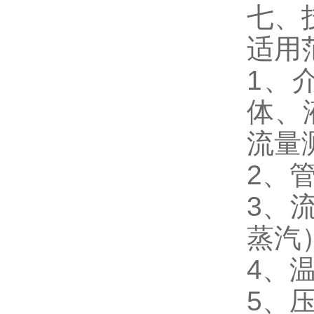
七、
适用
1、
体、
流量
2、
3、流
蒸汽
4、温
5、压