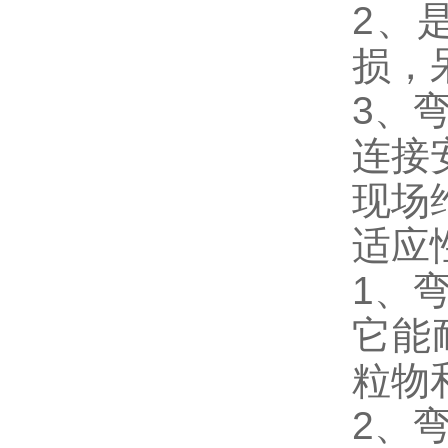
2、
损，
3、
连接
现场
适应
1、
它能
粒物
2、