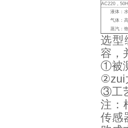
AC220，50
液体：水、
气体：高炉
蒸汽：饱和
选型
容，
①被
②z
③工
注：
传感