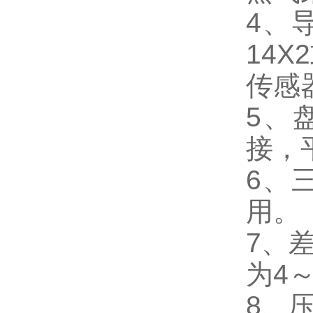
4、
14
传感
5、
接，
6、
用。
7、
为4
8、