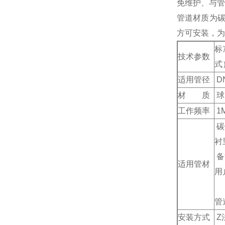
免维护、与管
管道材质为碳
方可安装，为
标
技术参数
式
适用管径
D
材 质
球
工作频率
1
碳
衬
备
适用管材
用
管
安装方式
Z