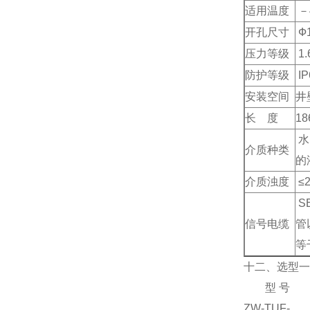
适用温度
－
开孔尺寸
Ф
压力等级
1.
防护等级
IP
安装空间
井
长 度
18
水
介质种类
的
介质浊度
≤
SE
信号电缆
管
等
十二、选型一
型 号
ZW-TUF-