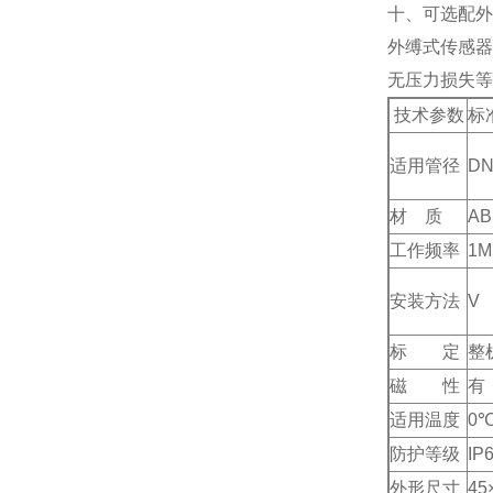
十、可选配外
外缚式传感器
无压力损失等
技术参数
标
适用管径
DN
材 质
AB
工作频率
1M
安装方法
V
标 定
整
磁 性
有
适用温度
0
防护等级
IP
外形尺寸
45