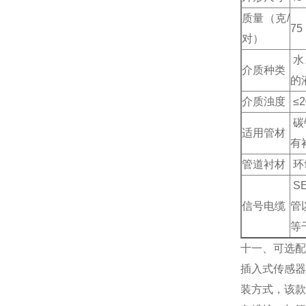
质量（克/
75
对）
水
介质种类
的
介质浊度
≤
碳
适用管材
有
管道衬材
环
SE
信号电缆
管
等
十一、可选
插入式传感器
装方式，该款