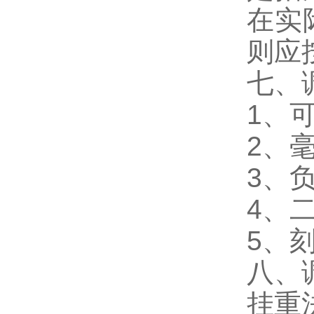
在实
则应
七、
1、可
2、毫
3、
4、
5、
八、
挂重