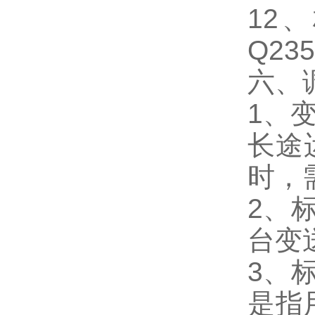
12、
Q23
六、
1、
长途
时，
2、
台变
3、
是指