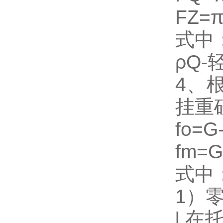
FZ=π
式中
ρQ-
4、
挂重
fo=G
fm=G
式中
1）
l 