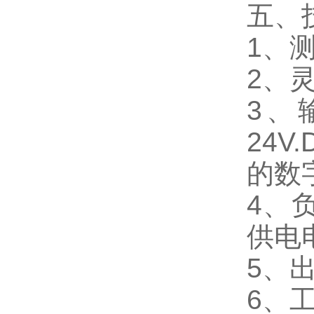
五、
1、测
2、灵
3、
24V
的数
4、负
供电
5、出
6、工