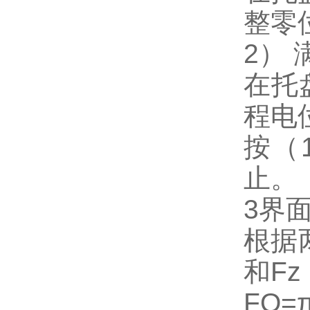
整零
2）
在托
程电
按（
止。
3界
根据
和Fz
FQ=π