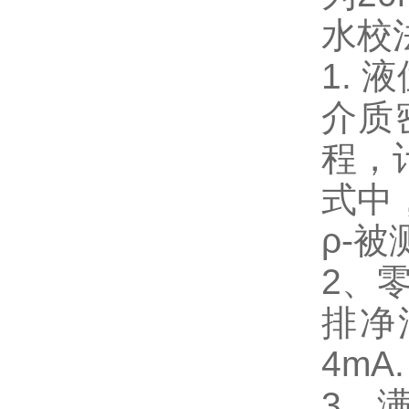
水校
1. 
介质
程，
式中
ρ-被
2、
排净
4mA
3、