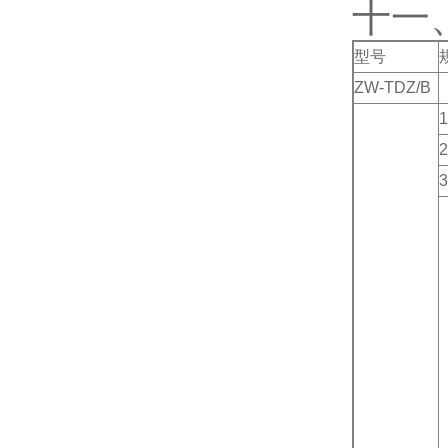
十一
型号
ZW-TDZ/B
1
2
3