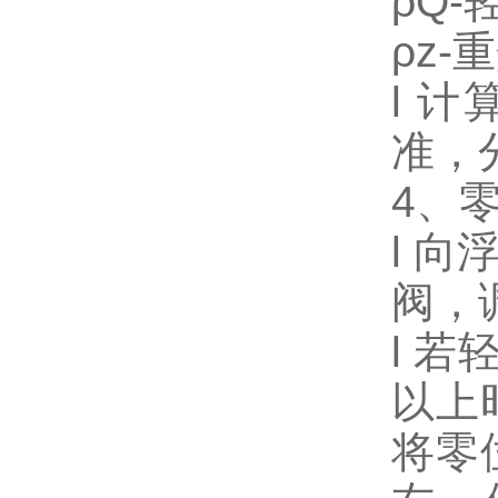
ρQ-
ρz-
l 
准，
4、
l 
阀，
l 若
以上
将零