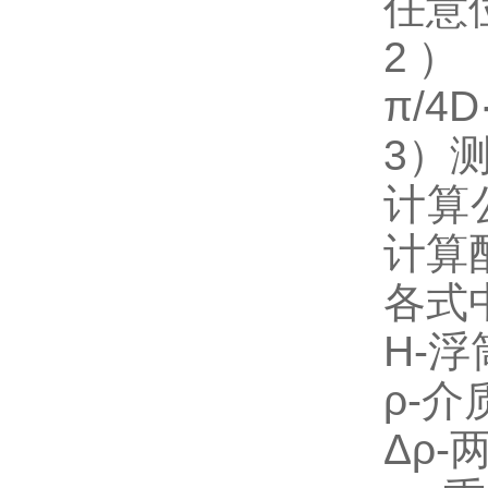
任意位
2）
π/4
3）
计算
计算
各式
H-
ρ-介
Δρ-