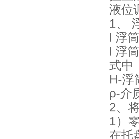
液位
1、
l 浮
l 浮
式中
H-
ρ-介
2、
1）
在托