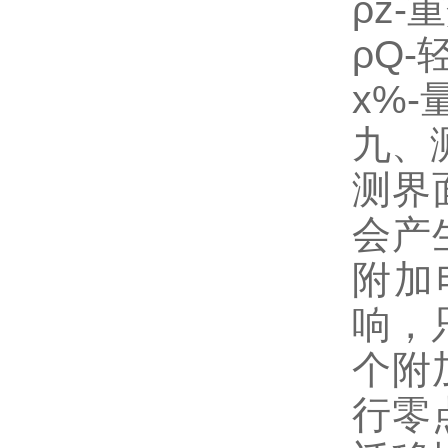
ρz-
ρQ-
x%
九、
测界
会产
附加
响，
个附
行零