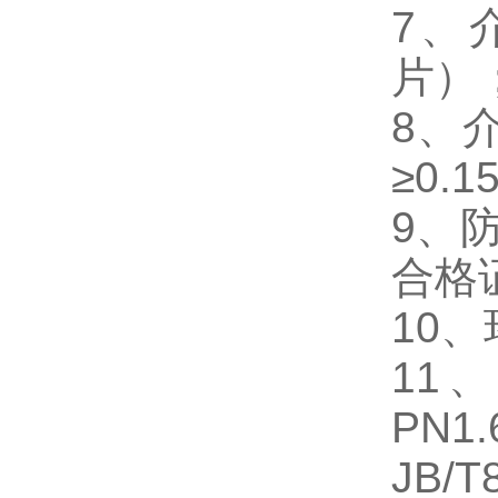
7、介
片）
8、介
≥0.
9、防
合格证
10、
11
PN1
JB/