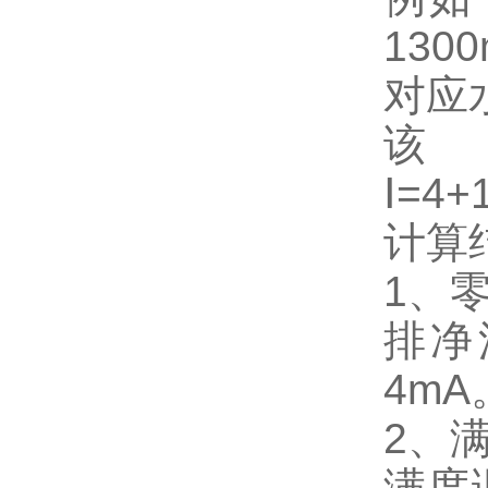
13
对应水
该
Ⅰ=4+
计算
1、
排净
4mA
2、
满度