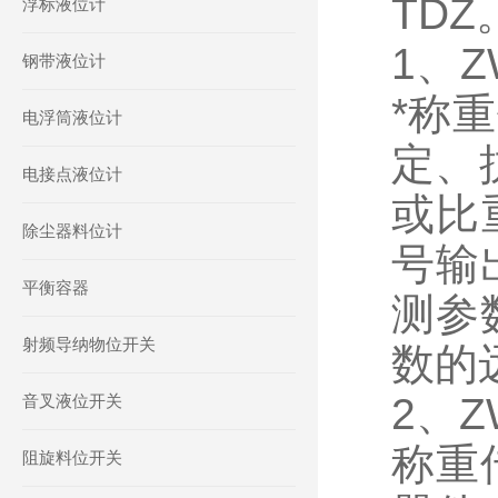
TDZ
浮标液位计
1、
钢带液位计
*称
电浮筒液位计
定、
电接点液位计
或比
除尘器料位计
号输
平衡容器
测参
射频导纳物位开关
数的
2、
音叉液位开关
称重
阻旋料位开关