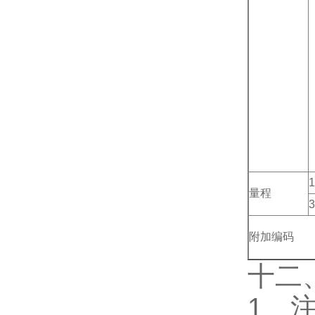
1
量程
3
附加编码
十二
1、