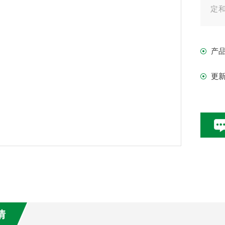
定
情
的
产
更
情