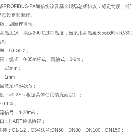
T或PROFIBUS-PA通信协议及基金现场总线协议，标定简便
组态设定和编程。
灵敏，刷新速度快。
高温工况，高达200℃过程温度，当采用高温延长天线时可达30
指标：
率：6.8GHz；
围：缆式：0-35m杆式、同轴式：0-6m；
：±3mm；
：1mm；
回波采样54次/s；
度：>0.2S（根据具体使用情况而定）；
<0.1%；
流信号：4-20mA；
口：HART通讯协议；
接：G1-1/2，G3/4法兰:DN50，DN80，DN100，DN150；