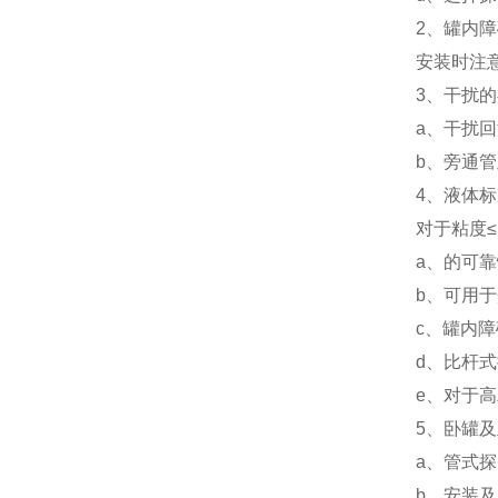
2、罐内
安装时注意
3、干扰
a、干扰
b、旁通
4、液体
对于粘度≤
a、的可
b、可用
c、罐内
d、比杆
e、对于
5、卧罐
a、管式探
b、安装