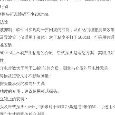
障碍物：
探头距离障碍至少200mm。
的祛除：
回波抑制：软件可实现对干扰回波的抑制，从而达到理想测量效
管及导波管（仅适用于液体）对于粘度不打于500cst，可采用
标准安装：
500cst且不易产生粘附的介质，管式探头是理想方案，其特点
靠性；
于介电常数大于等于1.4的任何介质，测量与介质的导电性无关；
障碍物及短管尺寸不影响测量；
式探头能承受的横向压力高；
高粘度的介质，建议使用杆式探头。
及立罐上的安装：
头及杆式探头zui长可到6米对于测量距离超过6米的罐，可选用
及固定方式同固体粉仓测量；