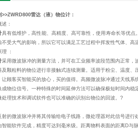
>>ZWRD800
雷达（液）物位计
：
概述：
计
具有低维护，高性能、高精度、高可靠性，使用寿命长等优点。
输不受大气的影响，所以它可以满足工艺过程中挥发性气体、高
原理 ：
计
采用微波脉冲的测量方法，并可在工业频率波段范围内正常，
料及颗粒料的物位进行非接触式连续测量。适用于粉尘、温度、
，让顾客买智能买的放心，买的值得。高频微波脉冲通过天线系
换成物位信号。一种特殊的时间延伸方法可以确保极短时间内稳
微处理技术和调试软件也可以准确的识别出物位的回波。
?
反射的微波脉冲并将其传输给电子线路，微处理器对此信号进行
由智能软件完成，精度可达到毫米级。距离物料表面的距离D与