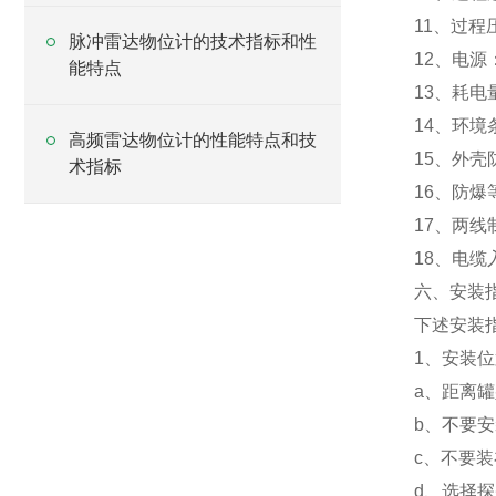
11、过程压
脉冲雷达物位计的技术指标和性
12、电源
能特点
13、耗电量
14、环境
高频雷达物位计的性能特点和技
15、外壳
术指标
16、防爆等
17、两
18、电缆
六、安装
下述安装
1、安装
a、距离罐
b、不要
c、不要
d、选择