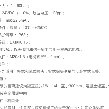
力：-1～60bar；
：24VDC（±10%）纹波电压：1Vpp；
：max22.5mA；
条件：温度：-40℃～+250℃；
防护等级：IP68；
级：EXiaIICT6；
线制接线：仪表供电和信号输出共用一根两芯电缆；
入口：M20×1.5（电缆直径5～9mm）。
指导：
指导适用于杆式和缆式探头，管式探头测量与安装方式无关。
位置：
壁的距离建议为罐直径的1/6－1/4（至少300mm，混凝土罐至少
安装在金属罐中间；
装在下料口处；
探头长度时，注意探头底部距罐底约大于30mm；注意介质温度。