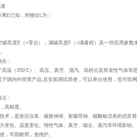
光速
距离E已知，则物位L为：
空罐高度E（=零点），满罐高度F（=满量程）及一些应用参数
出。
场合：
于高温（350℃）、高压、真空、蒸汽、高粉尘及挥发性气体等
优于国内外同类产品,且安装调试简便，可以单台使用，也可组
。
特点：
区，高精度。
制技术，是差压仪表、磁致伸缩、射频导纳、磁翻板仪表的优良
压力变化、温度变化、惰性气体、真空、烟尘、蒸汽等环境影响
简便，牢固耐用，免维护。