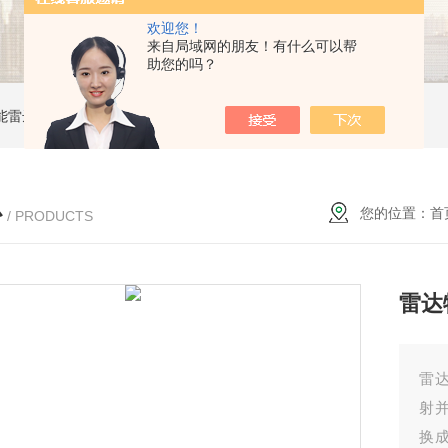
欢迎您！
来自局域网的朋友！有什么可以帮
助您的吗？
能雷达液位计
ZW-B69X云母双色液水计
ZW1151W卡箍隔膜式压力变送器
心
您的位置：
首
/ PRODUCTS
雷达
雷
射
换