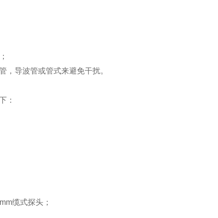
果；
旁通管，导波管或管式来避免干扰。
如下：
8mm缆式探头；