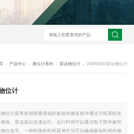
ZW2088卫生型压力变送器
ZW2088通用型压力变送器
ZW2088耐高
页
-
产品中心
-
液位计系列
-
雷达物位计
-
ZWRD800雷达物位计
物位计
达物位计是将发射能量很低的极短的微波脉冲通过天线系统发
并接收。雷达波以光速运行。运行时间可以通过电子部件被转
成物位信号。一种特殊的时间延伸方法可以确保极短时间内稳