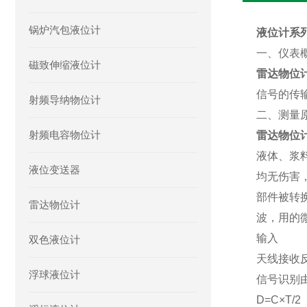
锅炉汽包液位计
液位计系列
一、仪表
磁致伸缩液位计
雷达物位
信号的传
射频导纳物位计
二、测量
射频电容物位计
雷达物位
液体、浆
液位变送器
均无伤害
部件被转
雷达物位计
波，用的
输入
双色液位计
天线接收
浮球液位计
信号识别
D=C×T/2