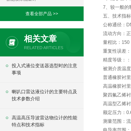
7、较一般的
查看全部产品 >>
五、技术指标
公称通径：DN8
流动方向：正
相关文章
量程比：150
RELATED ARTICLES
重复性误差：
精度等级：：0.
投入式液位变送器选型时的注意
被测介质温度
事项
普通橡胶衬里：
高温橡胶衬里：
喇叭口雷达液位计的主要特点及
聚四氟乙烯衬里
技术参数介绍
高温型乙烯衬里
额定压力：0.
高温高压导波雷达物位计的性能
测量范围：流量
特点和技术指标
电导率范围：被