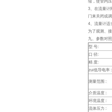
缩，使管内压
3、在流量计
门来关闭或调
4、流量计适
为了观测、接
九、
参数对照
型
号
:
口
径
:
精
度
:
zui低导电率
:
测量范围
:
介质温度
:
环境温度
:
流体压力
: