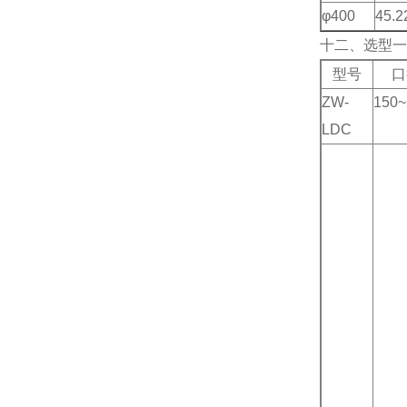
φ400
45.2
十二、选型一
型号
口
ZW-
150~
LDC