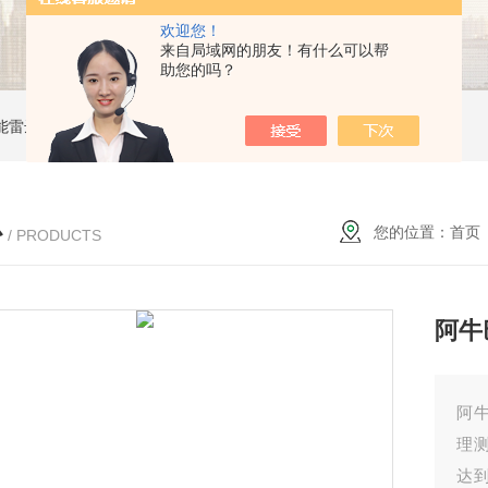
欢迎您！
来自局域网的朋友！有什么可以帮
助您的吗？
能雷达液位计
ZW-B69X云母双色液水计
ZW1151W卡箍隔膜式压力变送器
心
您的位置：
首页
/ PRODUCTS
阿牛
阿
理
达到