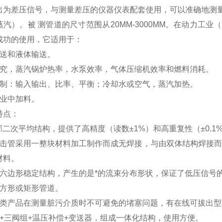
出为差压信号，与测量差压的仪器仪表配套使用，可以准确地测
蒸汽）。被 测管道的尺寸范围从20MM-3000MM。在动力
成功的使用，它适用于：
输送和液体输送。
研究，蒸汽锅炉热率，水泵效率，气体压缩机效率和燃料消耗。
控制：输入输出、比率、平衡；冷却水或空气，蒸汽加热。
工业中加料。
特点：
部二次平均结构，提供了高精度（读数±1%）和高重复性（±0.1
冲击管采用一整块材料加工制作而成无焊接，与由双体结构焊接而
材料。
状六边形稳定结构，产生的是*的流束分布形状，保证了低压信号
于方形或矩形管道。
同类产品在测量脏污介质时不可避免的堵塞问题，有在线可拔出
管+三阀组+温压补偿+变送器，组成一体化结构，使用方便。