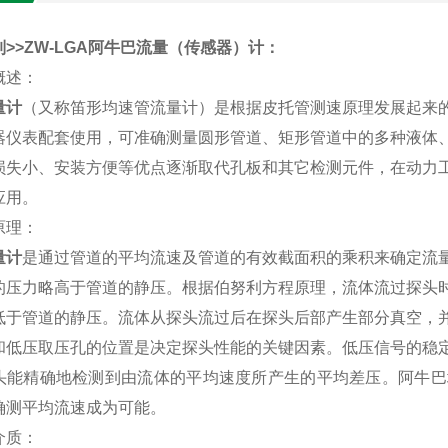
>>ZW-LGA
阿牛巴流量（传感器）计
：
概述：
量计
（又称笛形均速管流量计）是根据皮托管测速原理发展起来
器仪表配套使用，可准确测量圆形管道、矩形管道中的多种液体
损失小、安装方便等优点逐渐取代孔板和其它检测元件，在动力
应用。
原理：
量计
是通过管道的平均流速及管道的有效截面积的乘积来确定流
的压力略高于管道的静压。根据伯努利方程原理，流体流过探头
低于管道的静压。流体从探头流过后在探头后部产生部分真空，
和低压取压孔的位置是决定探头性能的关键因素。低压信号的稳
头能精确地检测到由流体的平均速度所产生的平均差压。阿牛巴
确测平均流速成为可能。
介质：