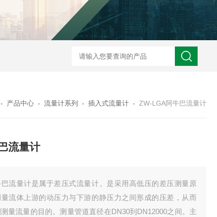
ZW2088卫生型压力变送器
ZW2088通用型压力变送器
ZW2088耐高
-
产品中心
-
流量计系列
-
插入式流量计
-
ZW-LGA阿牛巴流量计
巴流量计
牛巴流量计是属于差压式流量计。是采用高低压的差压测量原
测量流体上游的动压力与下游的静压力之间形成的压差，从而
测量流量的目的。测量管道直径在DN30到DN12000之间。主