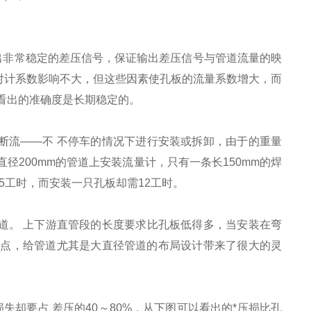
输出非常稳定的差压信号，保证输出差压信号与管道流量的映
对计系数影响不大，但这些因素使孔板的流量系数增大，而
以看出的准确度是长期稳定的。
断流——不 不停车的情况下进行安装或拆卸，由于的重量
径200mm的管道上安装流量计，只有一条长150mm的焊
.5工时，而安装一只孔板却需12工时。
道。 上下游直管段的长度要求比孔板低得多，当安装在弯
优点，给管道尤其是大直径管道的布局设计带来了很大的灵
失却要占 差压的40～80%，从下图可以看出的*压损比孔