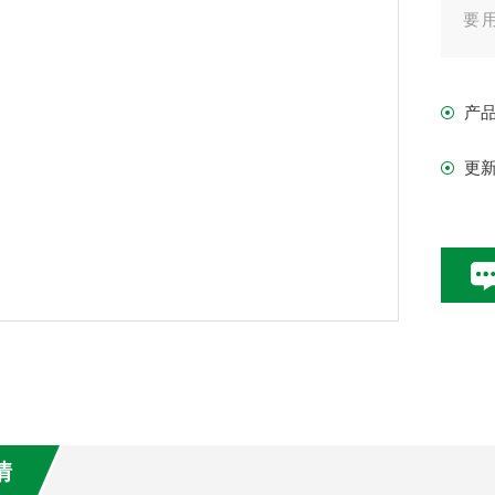
要
量
产
更
情