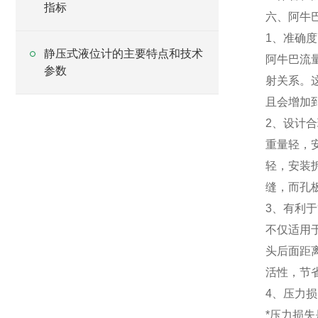
指标
六、阿牛
1、准确
静压式液位计的主要特点和技术
阿牛巴流
参数
射关系。
且会增加
2、设计
重量轻，
轻，安装
缝，而孔板
3、有利
不仅适用
头后面距
活性，节
4、压力
*压力损失