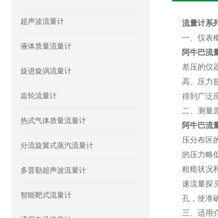
超声波流量计
流量计系列
一、仪表
液体质量流量计
阿牛巴流
差压的仪
旋进旋涡流量计
高、压力
齿轮流量计
得到广泛
二、测量
热式气体质量流量计
阿牛巴流
压分布区
分流旋翼式蒸汽流量计
的压力略
粗糙状况
多普勒超声波流量计
速流量探
智能靶式流量计
孔，使准
三、
适用