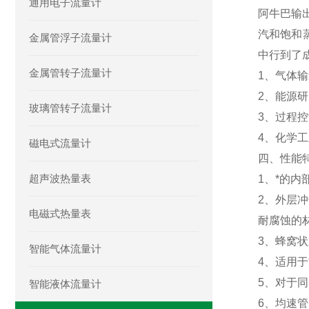
通用电子流量计
阿牛巴输
汽和饱和
金属管浮子流量计
中行到了
金属管转子流量计
1、气体
2、能源
玻璃管转子流量计
3、过程
4、化学
磁电式流量计
四、性能
超声波热量表
1、*的内
2、外层
电磁式热量表
耐腐蚀的
3、蜂窝
智能气体流量计
4、适用
5、对于
智能液体流量计
6、均速