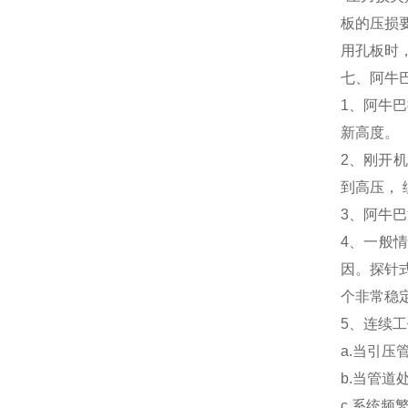
板的压损
用孔板时
七、阿牛
1、阿牛
新高度。
2、刚开
到高压，
3、阿牛
4、一般
因。探针
个非常稳
5、连续
a.当引
b.当管
c.系统