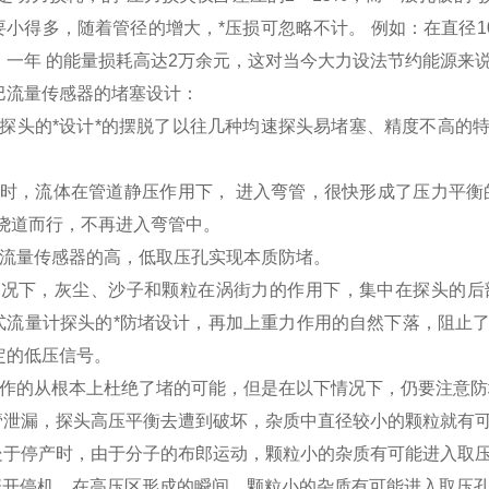
要小得多，随着管径的增大，*压损可忽略不计。 例如：在直径1
，一年 的能量损耗高达2万余元，这对当今大力设法节约能源来
巴流量传感器的堵塞设计：
巴探头的*设计*的摆脱了以往几种均速探头易堵塞、精度不高的
机时，流体在管道静压作用下， 进入弯管，很快形成了压力平衡
 绕道而行，不再进入弯管中。
巴流量传感器的高，低取压孔实现本质防堵。
情况下，灰尘、沙子和颗粒在涡街力的作用下，集中在探头的后
式流量计探头的*防堵设计，再加上重力作用的自然下落，阻止
定的低压信号。
工作的从根本上杜绝了堵的可能，但是在以下情况下，仍要注意防
压管泄漏，探头高压平衡去遭到破坏，杂质中直径较小的颗粒就有
道处于停产时，由于分子的布郎运动，颗粒小的杂质有可能进入取
频繁开停机，在高压区形成的瞬间，颗粒小的杂质有可能进入取压