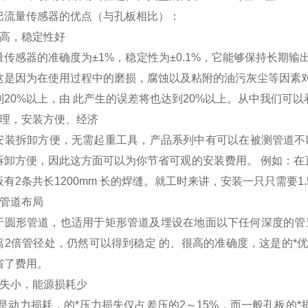
巴流量传感器的优点（与孔板相比）：
度高，稳定性好
量传感器的准确度为±1%，稳定性为±0.1%，它能够保持长期
这是因为在使用过程中的磨损，腐蚀以及粘附的油污灰尘等因素
到20%以上，由 此产生的误差将也达到20%以上。从中我们可
合理，安装方便、经济
安装拆卸方便，无需起重工具，产品系列中有可以在被测管道不
拆卸方便，因此这方面可以为你节省可观的安装费用。 例如：在直
有2条共长1200mm 长的焊缝。就工时来讲，安装一只只需要1
于管道布局
于圆形管道，也适用于矩形管道及埋设在地面以下任何深度的管
离2倍管径处，仍然可以得到稳定 的、很高的准确度，这是的*
省了费用。
损失小，能源损耗少
是动力损耗，的*压力损失仅占差压的2～15%，而一般孔板的*损